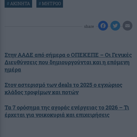
#
ΑΚΙΝΗΤΑ
#
ΜΗΤΡΩΟ
share
Στην ΑΑΔΕ από σήμερα ο ΟΠΕΚΕΠΕ – Οι Γενικές
Διευθύνσεις που δημιουργούνται και η επόμενη
ημέρα
Στον αστερισμό των deals το 2025 ο εγχώριος
κλάδος τροφίμων και ποτών
Τα 7 ορόσημα της αγοράς ενέργειας το 2026 – Τι
έρχεται για νοικοκυριά και επιχειρήσεις