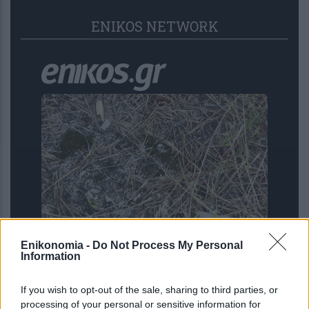
ENIKOS NETWORK
Οπτική ψευδαίσθηση: Μόνο αν είσαι ο
Enikonomia -
Do Not Process My Personal
Σέρλοκ Χολμς θα βρεις τον βάτραχο σε
Information
12 δευτερόλεπτα
If you wish to opt-out of the sale, sharing to third parties, or
processing of your personal or sensitive information for