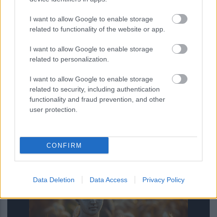
I want to allow Google to enable storage
related to functionality of the website or app.
I want to allow Google to enable storage
related to personalization.
I want to allow Google to enable storage
related to security, including authentication
functionality and fraud prevention, and other
user protection.
Νέα κβαντική πύλη εντοπίζει μόνη
της τα σφάλματα ως απώλειες
CONFIRM
φωτονίων
Data Deletion
Data Access
Privacy Policy