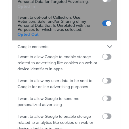
Personal Data for Targeted Advertising.
Opted In
I want to opt-out of Collection, Use,
Σκανδιναβικό bob: Το καρέ που κάνει
Retention, Sale, and/or Sharing of my
Personal Data that Is Unrelated with the
τα λεπτά μαλλιά να δείχνουν πιο
Purposes for which it was collected.
πλούσια – Το προτιμούν celebrities
Opted Out
Google consents
I want to allow Google to enable storage
related to advertising like cookies on web or
device identifiers in apps.
I want to allow my user data to be sent to
Google for online advertising purposes.
I want to allow Google to send me
6 φράσεις που χρησιμοποιούν οι
personalized advertising.
ναρκισσιστές στους καβγάδες για να
I want to allow Google to enable storage
σας χειραγωγήσουν
related to analytics like cookies on web or
device identifiers in apps.