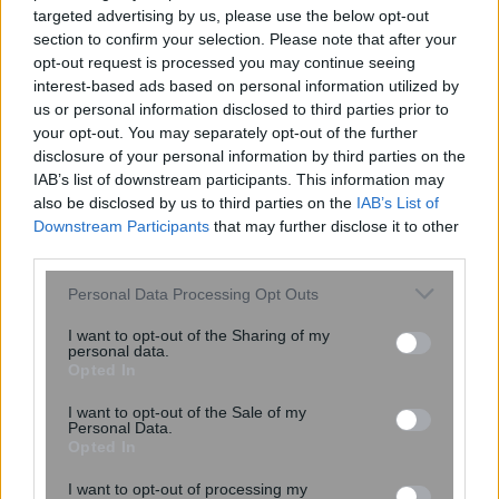
targeted advertising by us, please use the below opt-out
section to confirm your selection. Please note that after your
opt-out request is processed you may continue seeing
interest-based ads based on personal information utilized by
us or personal information disclosed to third parties prior to
your opt-out. You may separately opt-out of the further
disclosure of your personal information by third parties on the
IAB’s list of downstream participants. This information may
also be disclosed by us to third parties on the
IAB’s List of
Νέα δρακόντεια μέτρα στο Παρίσι για
Downstream Participants
that may further disclose it to other
τα πατίνια
third parties.
Please note that this website/app uses one or more Google
Personal Data Processing Opt Outs
services and may gather and store information including but
not limited to your visit or usage behaviour. You may click to
I want to opt-out of the Sharing of my
personal data.
grant or deny consent to Google and its third-party tags to
Opted In
use your data for below specified purposes in below Google
consent section.
I want to opt-out of the Sale of my
Personal Data.
Opted In
I want to opt-out of processing my