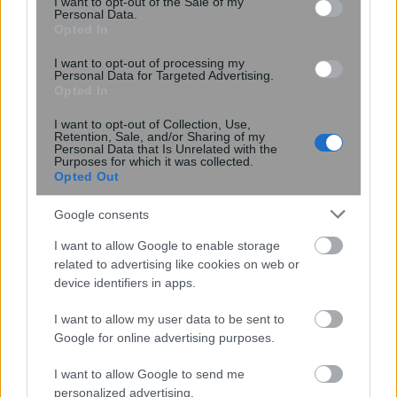
I want to opt-out of the Sale of my
Personal Data.
Opted In
I want to opt-out of processing my
Personal Data for Targeted Advertising.
Opted In
I want to opt-out of Collection, Use,
Retention, Sale, and/or Sharing of my
Personal Data that Is Unrelated with the
Purposes for which it was collected.
Opted Out
Λίβανος: Το Ισραήλ αρνείται νέες
Google consents
ζώνες αποχώρησης έως ότου
επαληθευτεί ο έλεγχος από τον
I want to allow Google to enable storage
λιβανικό στρατό
related to advertising like cookies on web or
device identifiers in apps.
I want to allow my user data to be sent to
Google for online advertising purposes.
I want to allow Google to send me
personalized advertising.