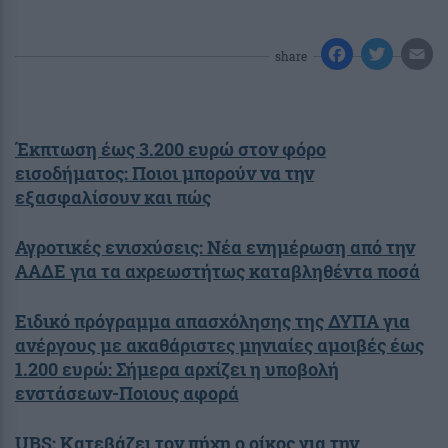
share
Έκπτωση έως 3.200 ευρώ στον φόρο
εισοδήματος: Ποιοι μπορούν να την
εξασφαλίσουν και πώς
Αγροτικές ενισχύσεις: Νέα ενημέρωση από την
ΑΑΔΕ για τα αχρεωστήτως καταβληθέντα ποσά
Ειδικό πρόγραμμα απασχόλησης της ΔΥΠΑ για
ανέργους με ακαθάριστες μηνιαίες αμοιβές έως
1.200 ευρώ: Σήμερα αρχίζει η υποβολή
ενστάσεων-Ποιους αφορά
UBS: Κατεβάζει τον πήχη ο οίκος για την