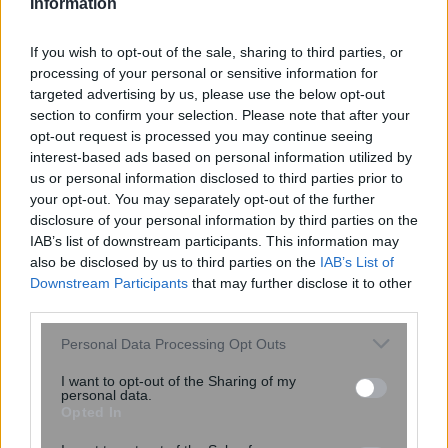
Information
If you wish to opt-out of the sale, sharing to third parties, or
processing of your personal or sensitive information for
ENIKOS NETWORK
targeted advertising by us, please use the below opt-out
section to confirm your selection. Please note that after your
opt-out request is processed you may continue seeing
interest-based ads based on personal information utilized by
us or personal information disclosed to third parties prior to
your opt-out. You may separately opt-out of the further
disclosure of your personal information by third parties on the
IAB’s list of downstream participants. This information may
also be disclosed by us to third parties on the
IAB’s List of
Downstream Participants
that may further disclose it to other
third parties.
Please note that this website/app uses one or more Google
Personal Data Processing Opt Outs
services and may gather and store information including but
not limited to your visit or usage behaviour. You may click to
I want to opt-out of the Sharing of my
Σαλμονέλα στις ΗΠΑ: Πιπεριές
personal data.
grant or deny consent to Google and its third-party tags to
χαλαπένιο από το Μεξικό συνδέονται
Opted In
use your data for below specified purposes in below Google
με εκατοντάδες κρούσματα
consent section.