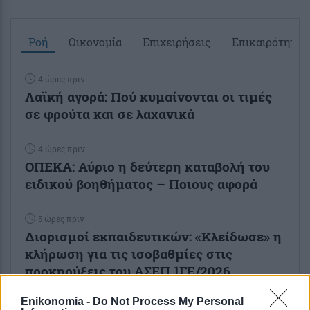
Ροή
Οικονομία
Επιχειρήσεις
Επικαιρότητα
4 ώρες πριν
Λαϊκή αγορά: Πού κυμαίνονται οι τιμές
σε φρούτα και σε λαχανικά
4 ώρες πριν
ΟΠΕΚΑ: Αύριο η δεύτερη καταβολή του
ειδικού βοηθήματος – Ποιους αφορά
5 ώρες πριν
Διορισμοί εκπαιδευτικών: «Κλείδωσε» η
κλήρωση για τις ισοβαθμίες στις
προκηρύξεις του ΑΣΕΠ 1ΓΕ/2026...
Enikonomia -
Do Not Process My Personal