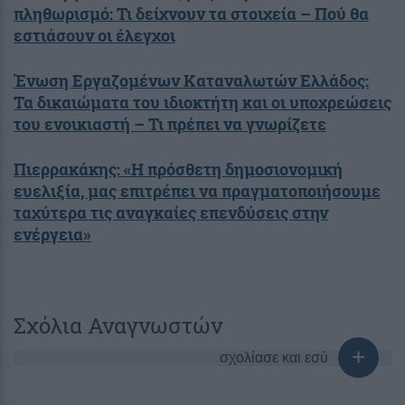
πληθωρισμό: Τι δείχνουν τα στοιχεία – Πού θα
εστιάσουν οι έλεγχοι
Ένωση Εργαζομένων Καταναλωτών Ελλάδος:
Τα δικαιώματα του ιδιοκτήτη και οι υποχρεώσεις
του ενοικιαστή – Τι πρέπει να γνωρίζετε
Πιερρακάκης: «Η πρόσθετη δημοσιονομική
ευελιξία, μας επιτρέπει να πραγματοποιήσουμε
ταχύτερα τις αναγκαίες επενδύσεις στην
ενέργεια»
Σχόλια Αναγνωστών
σχολίασε και εσύ