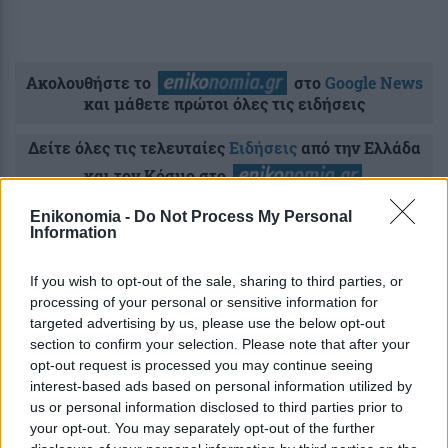
Ακολουθήστε το
στο
Google News
και μάθετε πρώτοι όλες τις ειδήσεις
Δείτε όλες τις τελευταίες
Ειδήσεις
από την Ελλάδα
και τον Κόσμο στο
Enikonomia -
Do Not Process My Personal
Information
If you wish to opt-out of the sale, sharing to third parties, or
Ροή
Οικονομία
Επιχειρήσεις
Επικαιρότητα
processing of your personal or sensitive information for
targeted advertising by us, please use the below opt-out
section to confirm your selection. Please note that after your
19 λεπτά πριν
opt-out request is processed you may continue seeing
Εγκύκλιοι δημοσίων φορέων: Τι αλλάζει
interest-based ads based on personal information utilized by
από την 1η Οκτωβρίου 2026 σύμφωνα με
us or personal information disclosed to third parties prior to
τον Χατζηδάκη
your opt-out. You may separately opt-out of the further