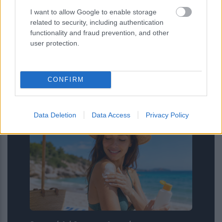
I want to allow Google to enable storage
related to security, including authentication
functionality and fraud prevention, and other
ΣΥΡΙΖΑ: Η ενεργειακή ρήτρα δεν
user protection.
σημαίνει χαμηλότερους
λογαριασμούς, ούτε σβήνει 7 χρόνια
ενεργειακής ακρίβειας
CONFIRM
Data Deletion
Data Access
Privacy Policy