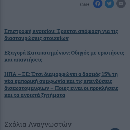
share
Επιστροφή ενοικίου: Έρχεται απόφαση για τις
διασταυρώσεις στοιχείων
Εξαγορά Καταπατημένων: Οδηγός με ερωτήσεις
και απαντήσεις
ΗΠΑ – ΕΕ: Έτσι διαμορφώνει ο δασμός 15% τη
νέα εμπορική συμφωνία και τις επενδύσεις
δισεκατομμυρίων – Ποιες είναι οι προκλήσεις
και τα ανοιχτά ζητήματα
Σχόλια Αναγνωστών