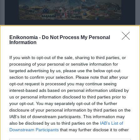
Γροιλανδία: «Ισχυρή προειδοποίηση»
σε πετρελαϊκή εταιρεία που
Enikonomia -
Do Not Process My Personal
συνδέεται με τον Τραμπ –
Information
Ετοιμάζεται για γεωτρήσεις χωρίς
άδε...
If you wish to opt-out of the sale, sharing to third parties, or
processing of your personal or sensitive information for
targeted advertising by us, please use the below opt-out
section to confirm your selection. Please note that after your
opt-out request is processed you may continue seeing
interest-based ads based on personal information utilized by
us or personal information disclosed to third parties prior to
your opt-out. You may separately opt-out of the further
disclosure of your personal information by third parties on the
IAB’s list of downstream participants. This information may
also be disclosed by us to third parties on the
IAB’s List of
Downstream Participants
that may further disclose it to other
third parties.