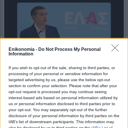
Enikonomia -
Do Not Process My Personal
Information
Αλέξης Τσίπρας: Την Τετάρτη
If you wish to opt-out of the sale, sharing to third parties, or
παρουσιάζει το πρόγραμμά του για την
processing of your personal or sensitive information for
οικονομία στη Θεσσαλονίκη
targeted advertising by us, please use the below opt-out
section to confirm your selection. Please note that after your
opt-out request is processed you may continue seeing
interest-based ads based on personal information utilized by
us or personal information disclosed to third parties prior to
your opt-out. You may separately opt-out of the further
disclosure of your personal information by third parties on the
IAB’s list of downstream participants. This information may
also be disclosed by us to third parties on the
IAB’s List of