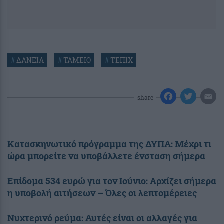
#
ΔΑΝΕΙΑ
#
ΤΑΜΕΙΟ
#
ΤΕΠΙΧ
share
Κατασκηνωτικό πρόγραμμα της ΔΥΠΑ: Μέχρι τι
ώρα μπορείτε να υποβάλλετε ένσταση σήμερα
Επίδομα 534 ευρώ για τον Ιούνιο: Αρχίζει σήμερα
η υποβολή αιτήσεων – Όλες οι λεπτομέρειες
Νυχτερινό ρεύμα: Αυτές είναι οι αλλαγές για