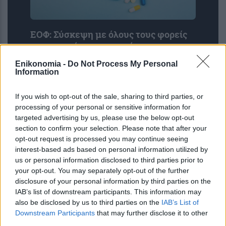
ΕΟΦ: Σύσκεψη με όλους τους φορείς
για την επάρκεια φαρμάκων και την
εύρυθμη λειτουργία της εφοδιαστικής
Enikonomia -
Do Not Process My Personal
αλυσίδας
Information
If you wish to opt-out of the sale, sharing to third parties, or
processing of your personal or sensitive information for
targeted advertising by us, please use the below opt-out
section to confirm your selection. Please note that after your
opt-out request is processed you may continue seeing
interest-based ads based on personal information utilized by
us or personal information disclosed to third parties prior to
your opt-out. You may separately opt-out of the further
disclosure of your personal information by third parties on the
5 νόστιμα φρούτα με πρωτεΐνη που
IAB’s list of downstream participants. This information may
αδυνατίζουν – Μπορείτε να τα τρώτε
also be disclosed by us to third parties on the
IAB’s List of
Downstream Participants
that may further disclose it to other
καθημερινά
third parties.