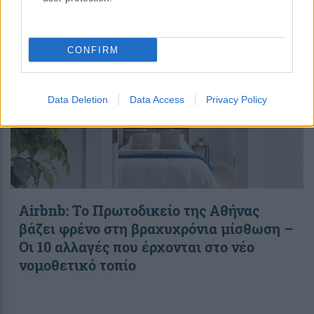
14:27
||
Οικονομία
CONFIRM
Data Deletion
Data Access
Privacy Policy
Airbnb: Το Πρωτοδικείο της Αθήνας
βάζει φρένο στη βραχυχρόνια μίσθωση –
Οι 10 αλλαγές που έρχονται στο νέο
νομοθετικό τοπίο