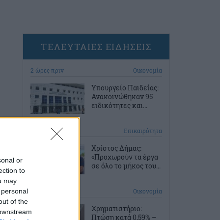
ΤΕΛΕΥΤΑΙΕΣ ΕΙΔΗΣΕΙΣ
2 ώρες πριν
Οικονομία
Υπουργείο Παιδείας:
Ανακοινώθηκαν 95
ειδικότητες και...
3 ώρες πριν
Επικαιρότητα
Χρίστος Δήμας:
«Προχωρούν τα έργα
sonal or
σε όλο το μήκος του...
ection to
ou may
 personal
4 ώρες πριν
Οικονομία
out of the
Χρηματιστήριο:
 downstream
Πτώση κατά 0,59% –