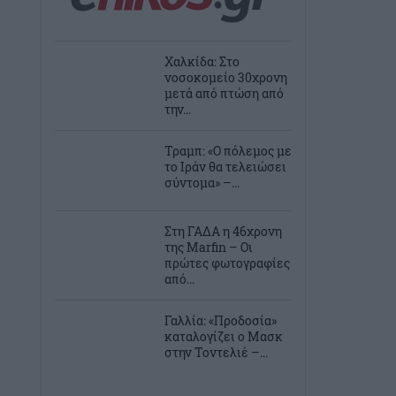
Χαλκίδα: Στο
νοσοκομείο 30χρονη
μετά από πτώση από
την...
Τραμπ: «Ο πόλεμος με
το Ιράν θα τελειώσει
σύντομα» –...
Στη ΓΑΔΑ η 46χρονη
της Marfin – Οι
πρώτες φωτογραφίες
από...
Γαλλία: «Προδοσία»
καταλογίζει ο Μασκ
στην Τοντελιέ –...