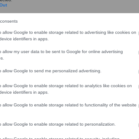
Out
σχολίασε και εσύ
consents
o allow Google to enable storage related to advertising like cookies on
evice identifiers in apps.
o allow my user data to be sent to Google for online advertising
ο
Google News
και μάθετε πρώτοι όλες τις ειδήσεις
s.
ό την Ελλάδα και τον Κόσμο στο
to allow Google to send me personalized advertising.
o allow Google to enable storage related to analytics like cookies on
evice identifiers in apps.
o allow Google to enable storage related to functionality of the website
Επικαιρότητα
o allow Google to enable storage related to personalization.
 οι τιμές σε φρούτα και σε λαχανικά
o allow Google to enable storage related to security, including