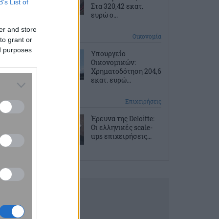
B’s List of
Στα 320,42 εκατ.
ευρώ ο...
er and store
4 ώρες πριν
Οικονομία
to grant or
ed purposes
Υπουργείο
Οικονομικών:
Χρηματοδότηση 204,6
εκατ. ευρώ...
5 ώρες πριν
Επιχειρήσεις
Έρευνα της Deloitte:
Οι ελληνικές scale-
ups επιχειρήσεις...