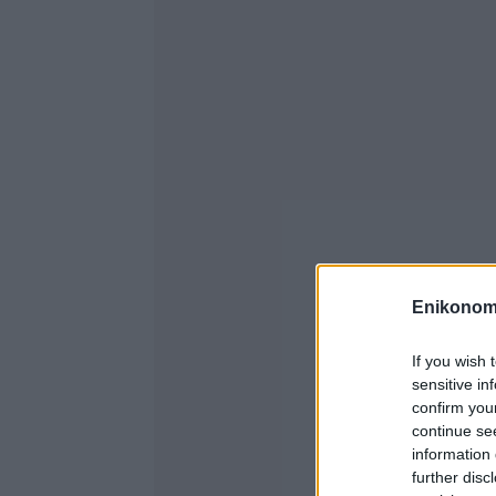
Enikonom
If you wish 
sensitive in
confirm you
continue se
information 
further disc