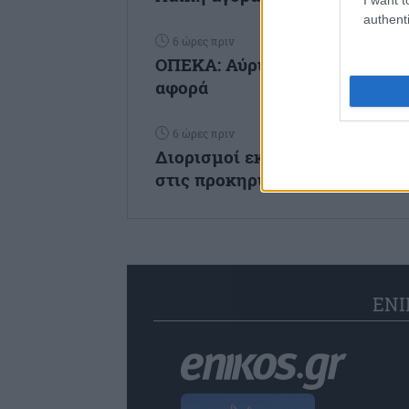
authenti
6 ώρες πριν
ΟΠΕΚΑ: Αύριο η δεύτερη κατα
αφορά
6 ώρες πριν
Διορισμοί εκπαιδευτικών: «Κλ
στις προκηρύξεις του ΑΣΕΠ 1Γ
ENI