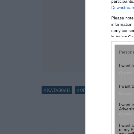
participants
Downstream 
Please note
information 
deny consent
in below Go
Persona
I want t
Opted 
I want t
#
ΚΑΤΑΒΟΛΗ
#
ΟΓΑ
#
ΟΚΤΩΒΡΙΟΣ
#
Opted 
I want 
Advertis
Opted 
I want t
of my P
was col