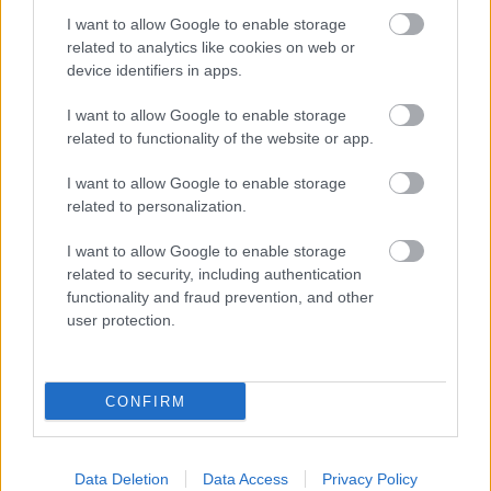
I want to allow Google to enable storage
related to analytics like cookies on web or
device identifiers in apps.
Δυσκολεύεστε να παρκάρετε; Πότε
μπορεί να είναι σύμπτωμα άνοιας –
I want to allow Google to enable storage
Εμφανίζεται πριν την απώλεια
related to functionality of the website or app.
μνήμης
I want to allow Google to enable storage
related to personalization.
I want to allow Google to enable storage
related to security, including authentication
functionality and fraud prevention, and other
user protection.
CONFIRM
Data Deletion
Data Access
Privacy Policy