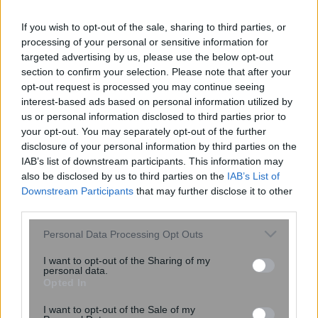
Τροχαίο στην Αθηνών-Σουνίου:
Ελεύθερος με εντολή εισαγγελέα ο
If you wish to opt-out of the sale, sharing to third parties, or
οδηγός του αυτοκινήτου – Εκτός
processing of your personal or sensitive information for
targeted advertising by us, please use the below opt-out
κινδύνου νοσηλεύονται οι 2 αστ...
section to confirm your selection. Please note that after your
opt-out request is processed you may continue seeing
interest-based ads based on personal information utilized by
us or personal information disclosed to third parties prior to
your opt-out. You may separately opt-out of the further
disclosure of your personal information by third parties on the
IAB’s list of downstream participants. This information may
also be disclosed by us to third parties on the
IAB’s List of
Downstream Participants
that may further disclose it to other
third parties.
Αυξημένο το κόστος στις
Please note that this website/app uses one or more Google
Personal Data Processing Opt Outs
services and may gather and store information including but
οργανωμένες παραλίες – Πόσα
not limited to your visit or usage behaviour. You may click to
I want to opt-out of the Sharing of my
χρήματα χρειάζεται μία οικογένεια
personal data.
grant or deny consent to Google and its third-party tags to
Opted In
use your data for below specified purposes in below Google
consent section.
I want to opt-out of the Sale of my