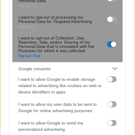
Personal Data.
Opted In
I want to opt-out of processing my
Personal Data for Targeted Advertising.
Opted In
I want to opt-out of Collection, Use,
Retention, Sale, and/or Sharing of my
Personal Data that Is Unrelated with the
Purposes for which it was collected.
Opted Out
Google consents
Ενέσεις αδυνατίσματος: Προκαλούν
τα GLP-1 τριχόπτωση; Μελέτη δείχνει
I want to allow Google to enable storage
πώς επηρεάζει τα μαλλιά
related to advertising like cookies on web or
device identifiers in apps.
I want to allow my user data to be sent to
Google for online advertising purposes.
I want to allow Google to send me
personalized advertising.