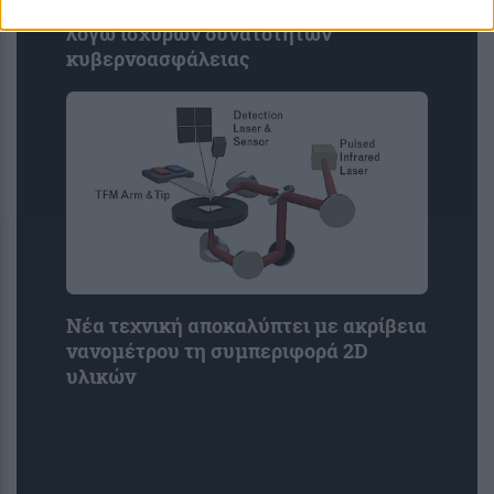
Η OpenAI βάζει φρένο σε νέο μοντέλο
λόγω ισχυρών δυνατοτήτων
κυβερνοασφάλειας
Νέα τεχνική αποκαλύπτει με ακρίβεια
νανομέτρου τη συμπεριφορά 2D
υλικών