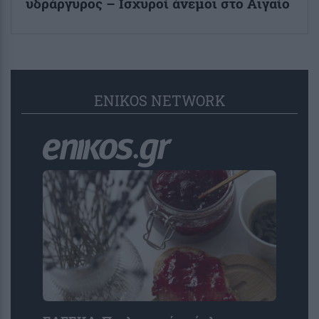
υδράργυρος – Ισχυροί άνεμοι στο Αιγαίο
ENIKOS NETWORK