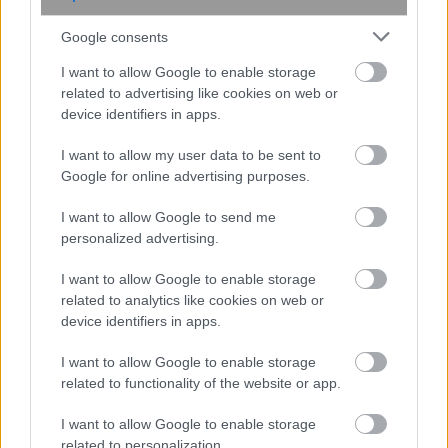
Fable 5 για τη μείωση των ψευδών
Google consents
θετικών αποτελεσμάτων
I want to allow Google to enable storage
related to advertising like cookies on web or
device identifiers in apps.
I want to allow my user data to be sent to
Google for online advertising purposes.
I want to allow Google to send me
personalized advertising.
I want to allow Google to enable storage
Πλούτωνας: Η ατμόσφαιρά του
related to analytics like cookies on web or
συρρικνώνεται καθώς απομακρύνεται
device identifiers in apps.
από τον Ήλιο
I want to allow Google to enable storage
related to functionality of the website or app.
I want to allow Google to enable storage
related to personalization.