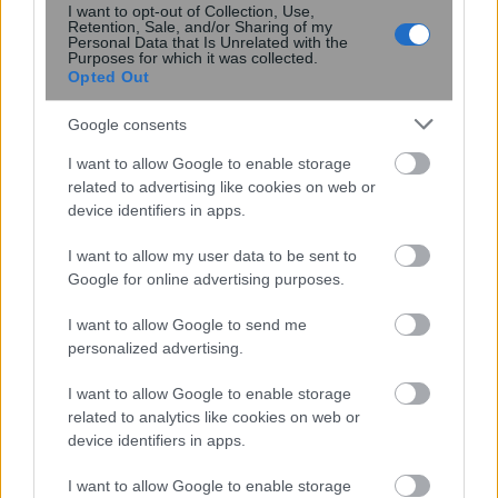
I want to opt-out of Collection, Use,
Retention, Sale, and/or Sharing of my
Κουίζ: Πόσο καλά θυμάστε την
Personal Data that Is Unrelated with the
Purposes for which it was collected.
ελληνική μυθολογία; Μπορείτε να
Opted Out
απαντήσετε σωστά και στις 3
ερωτήσεις;
Google consents
I want to allow Google to enable storage
related to advertising like cookies on web or
device identifiers in apps.
I want to allow my user data to be sent to
Google for online advertising purposes.
I want to allow Google to send me
περισσότερα
personalized advertising.
I want to allow Google to enable storage
related to analytics like cookies on web or
21:20
, 9 Αυγούστου 2026
||
Οικονομία
device identifiers in apps.
I want to allow Google to enable storage