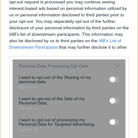
opt-out request is processed you may continue seeing
interest-based ads based on personal information utilized by
us or personal information disclosed to third parties prior to
your opt-out. You may separately opt-out of the further
disclosure of your personal information by third parties on the
IAB’s list of downstream participants. This information may
also be disclosed by us to third parties on the
IAB’s List of
Downstream Participants
that may further disclose it to other
third parties.
UNC6671: Η νέα απειλή που κλέβει
Please note that this website/app uses one or more Google
Personal Data Processing Opt Outs
δεδομένα από το Microsoft 365 με
services and may gather and store information including but
υποκλοπή εταιρικών συνεδριών
not limited to your visit or usage behaviour. You may click to
I want to opt-out of the Sharing of my
personal data.
grant or deny consent to Google and its third-party tags to
Opted In
use your data for below specified purposes in below Google
consent section.
I want to opt-out of the Sale of my
Personal Data.
Opted In
I want to opt-out of processing my
Personal Data for Targeted Advertising.
Opted In