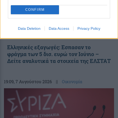
CONFIRM
Data Deletion
Data Access
Privacy Policy
Ελληνικές εξαγωγές: Εσπασαν το
φράγμα των 5 δισ. ευρώ τον Ιούνιο –
Δείτε αναλυτικά τα στοιχεία της ΕΛΣΤΑΤ
19:09
, 7 Αυγούστου 2026
||
Οικονομία