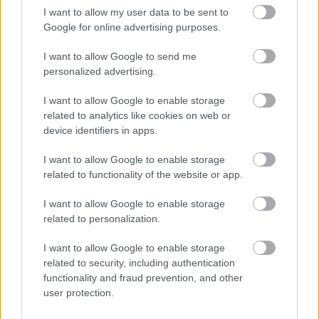
ασφαλείας της βιολογίας του Claude
I want to allow my user data to be sent to
Fable 5 για τη μείωση των ψευδών
Google for online advertising purposes.
θετικών αποτελεσμάτων
I want to allow Google to send me
personalized advertising.
I want to allow Google to enable storage
related to analytics like cookies on web or
device identifiers in apps.
I want to allow Google to enable storage
related to functionality of the website or app.
περισσότερα
I want to allow Google to enable storage
related to personalization.
19:39
, 7 Αυγούστου 2026
||
Οικονομία
I want to allow Google to enable storage
related to security, including authentication
functionality and fraud prevention, and other
user protection.