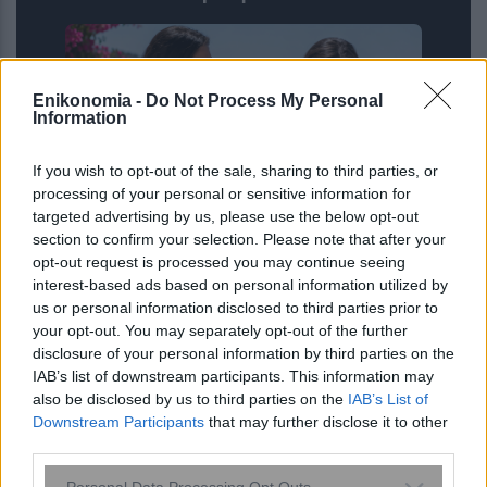
Enikonomia -
Do Not Process My Personal
Information
If you wish to opt-out of the sale, sharing to third parties, or
processing of your personal or sensitive information for
targeted advertising by us, please use the below opt-out
section to confirm your selection. Please note that after your
6 φράσεις που χρησιμοποιούν οι
opt-out request is processed you may continue seeing
ναρκισσιστές στους καβγάδες για να
interest-based ads based on personal information utilized by
σας χειραγωγήσουν
us or personal information disclosed to third parties prior to
your opt-out. You may separately opt-out of the further
disclosure of your personal information by third parties on the
IAB’s list of downstream participants. This information may
also be disclosed by us to third parties on the
IAB’s List of
Downstream Participants
that may further disclose it to other
third parties.
Please note that this website/app uses one or more Google