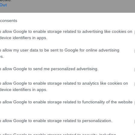
Ιανουάριο του ...
Out
consents
α
o allow Google to enable storage related to advertising like cookies on
ΕΟΚΕ: Τα μελλοντικά προγράμματα
evice identifiers in apps.
προσαρμογής στην ΕΕ πρέπει να
o allow my user data to be sent to Google for online advertising
αποφεύγουν την αυστηρή λιτότητα
s.
Mέτρα για την αποφυγή της αυστηρής λιτότητας
στο μέλλον προτείνει η Ευρωπαϊκή Οικονομική
to allow Google to send me personalized advertising.
και Κοιν...
o allow Google to enable storage related to analytics like cookies on
evice identifiers in apps.
ία
o allow Google to enable storage related to functionality of the website
Επιχορήγηση 780.000 ευρώ σε Δήμους
για την εξόφληση υποχρεώσεων –
o allow Google to enable storage related to personalization.
Αναλυτικά τα ποσά
Ο Υπουργός Εσωτερικών, Πάνος Σκουρλέτης,
o allow Google to enable storage related to security, including