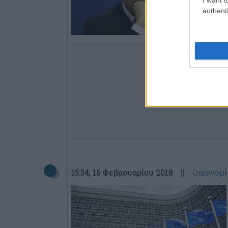
authenti
15:54
, 16 Φεβρουαρίου 2018
||
Οικονομί