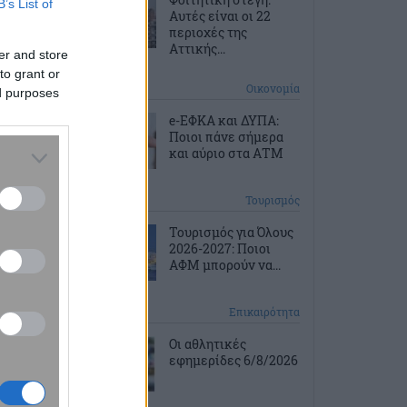
B’s List of
Aυτές είναι οι 22
περιοχές της
Αττικής...
er and store
to grant or
1 ώρα πριν
Οικονομία
ed purposes
e-ΕΦΚΑ και ΔΥΠΑ:
Ποιοι πάνε σήμερα
και αύριο στα ΑΤΜ
2 ώρες πριν
Τουρισμός
Τουρισμός για Όλους
2026-2027: Ποιοι
ΑΦΜ μπορούν να...
2 ώρες πριν
Επικαιρότητα
Οι αθλητικές
εφημερίδες 6/8/2026