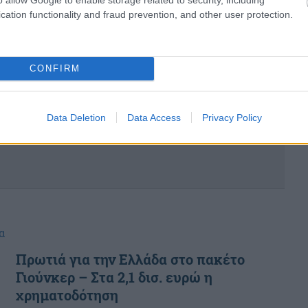
ενέκρινε την 20η επιχορήγηση συνολικού ποσού
cation functionality and fraud prevention, and other user protection.
777.643,47 ...
CONFIRM
Data Deletion
Data Access
Privacy Policy
α
Πρωτιά για την Ελλάδα στο πακέτο
Γιούνκερ – Στα 2,1 δισ. ευρώ η
χρηματοδότηση