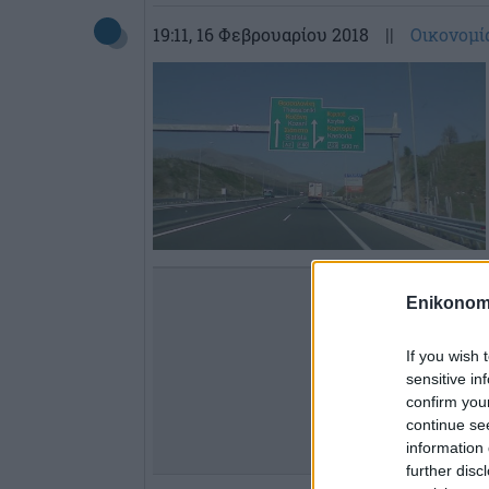
19:11
, 16 Φεβρουαρίου 2018
||
Οικονομί
Enikonom
If you wish 
sensitive in
confirm you
continue se
information 
further disc