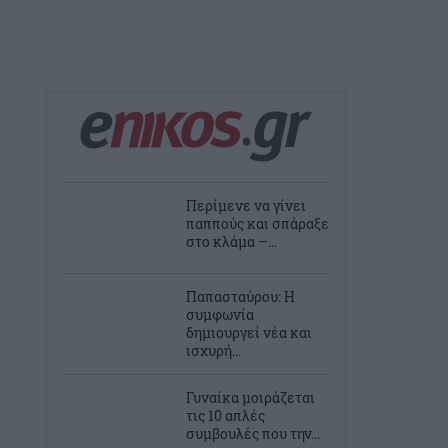
Περίμενε να γίνει
παππούς και σπάραξε
στο κλάμα –...
Παπασταύρου: Η
συμφωνία
δημιουργεί νέα και
ισχυρή...
Γυναίκα μοιράζεται
τις 10 απλές
συμβουλές που την...