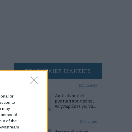
ΤΕΛΕΥΤΑΙΕΣ ΕΙΔΗΣΕΙΣ
23 λεπτά πριν
My money
Αυτά είναι τα 4
sonal or
μυστικά που πρέπει
ection to
να γνωρίζετε για να...
ou may
 personal
out of the
53 λεπτά πριν
Οικονομία
 downstream
Φοιτητική στέγη: