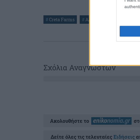
authenti
#
Creta Farms
#
ΑΔΩΝΙΣ ΓΕΩΡΓΙΑΔΗΣ
#
Σχόλια Αναγνωστών
Ακολουθήστε το
στ
Δείτε όλες τις τελευταίες
Ειδήσεις
απ