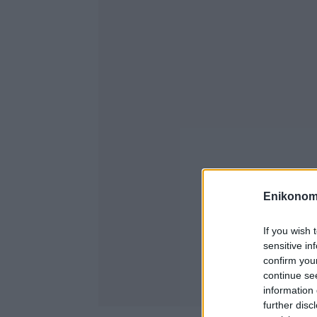
Enikonom
If you wish 
sensitive in
confirm you
continue se
information 
further disc