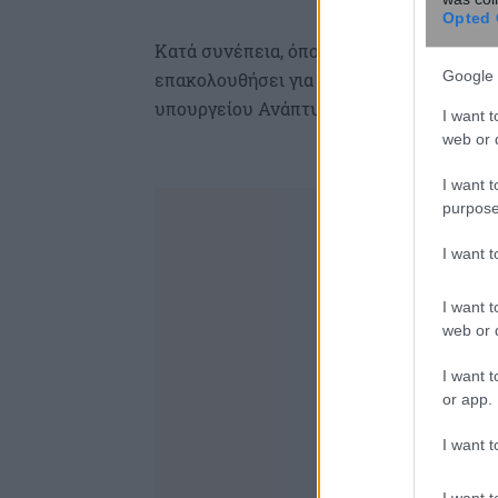
Opted 
Κατά συνέπεια, όποιος εκ των δύο αδερφώ
Google 
επακολουθήσει για την εταιρεία “Creta 
υπουργείου Ανάπτυξης.
I want t
web or d
I want t
purpose
I want 
I want t
web or d
I want t
or app.
I want t
I want t