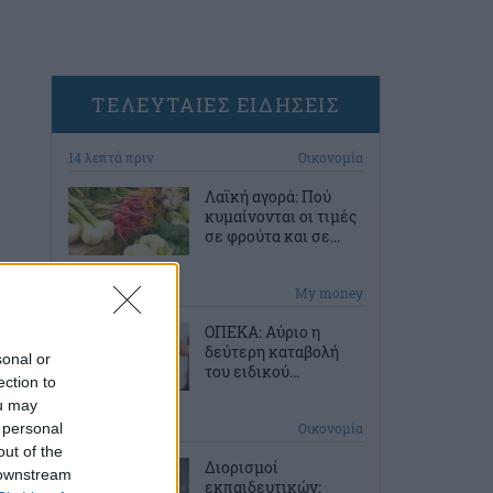
ΤΕΛΕΥΤΑΙΕΣ ΕΙΔΗΣΕΙΣ
14 λεπτά πριν
Οικονομία
Λαϊκή αγορά: Πού
κυμαίνονται οι τιμές
σε φρούτα και σε...
44 λεπτά πριν
My money
ΟΠΕΚΑ: Αύριο η
δεύτερη καταβολή
sonal or
του ειδικού...
ection to
ou may
 personal
1 ώρα πριν
Οικονομία
out of the
Διορισμοί
 downstream
εκπαιδευτικών: