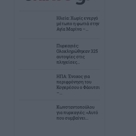
Ηλεία: Χωρίς ενεργό
μέτωπο η φωτιά στην
Αγία Μαρίνα –...
Πυρκαγιές:
Ολοκληρώθηκαν 325
αυτοψίες στις
πληγείσες...
ΗΠΑ: Ένοχος για
περιφρόνηση του
Κογκρέσου ο Φάουτσι
–...
Κωνσταντοπούλου
για πυρκαγιές: «Αυτό
που συμβαίνει...