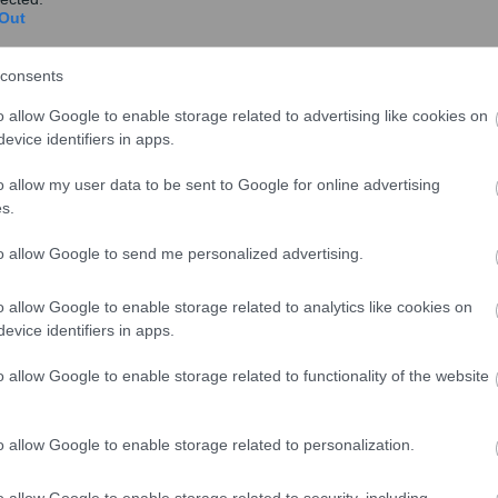
Out
 στη Θεσσαλονίκη μετά επιστροφής θα κοστίσει σε
consents
τροφής κοστίζει 116,4 ευρώ.
o allow Google to enable storage related to advertising like cookies on
evice identifiers in apps.
ορισμό το νησί και αποφάσισαν να μην πάρουν
ο κόστος των ακτοπλοϊκών, η τιμή της βενζίνης είναι
o allow my user data to be sent to Google for online advertising
στο νησί.
s.
to allow Google to send me personalized advertising.
o allow Google to enable storage related to analytics like cookies on
evice identifiers in apps.
o allow Google to enable storage related to functionality of the website
o allow Google to enable storage related to personalization.
o allow Google to enable storage related to security, including