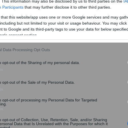
. This information may also be disclosed by us to third parties on the
IA
ξίδι με το αυτοκίνητο είναι ακριβότερο φέτος κατά
Participants
that may further disclose it to other third parties.
 διαμορφωθεί στα 2,0727 ευρώ το λίτρο, έναντι 1,603
 that this website/app uses one or more Google services and may gath
including but not limited to your visit or usage behaviour. You may click 
 to Google and its third-party tags to use your data for below specifi
ogle consent section.
τα με το κόστος για την έξοδο του Πάσχα:
l Data Processing Opt Outs
o opt-out of the Sharing of my personal data.
In
o opt-out of the Sale of my Personal Data.
In
to opt-out of processing my Personal Data for Targeted
ing.
In
o opt-out of Collection, Use, Retention, Sale, and/or Sharing
ersonal Data that Is Unrelated with the Purposes for which it
lected.