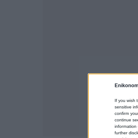
Enikonom
If you wish 
sensitive in
confirm you
continue se
information 
further disc