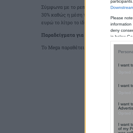
participants
Σύμφωνα με το ρεπορτάζ του Mega, το τα
Downstream 
30% καθώς η μέση τιμή της βενζίνης έχει
Please note
ευρώ το λίτρο το ίδιο διάστημα του 2021.
information 
deny consent
Παραδείγματα για την έξοδο του Πάσχα
in below Go
Το Mega παραθέτει παρακάτω παραδείγμα
Persona
I want t
Opted 
I want t
Opted 
I want 
Advertis
Opted 
I want t
of my P
was col