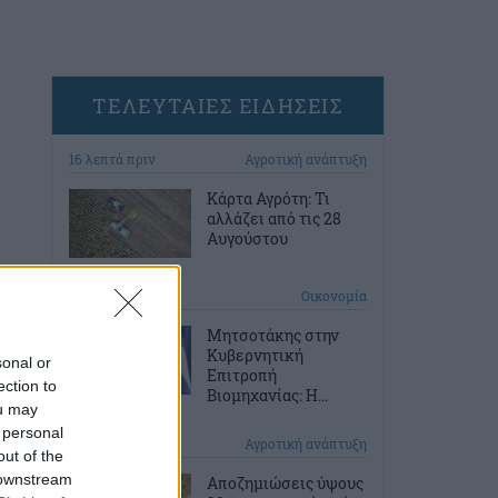
ΤΕΛΕΥΤΑΙΕΣ ΕΙΔΗΣΕΙΣ
16 λεπτά πριν
Αγροτική ανάπτυξη
Κάρτα Αγρότη: Τι
αλλάζει από τις 28
Αυγούστου
46 λεπτά πριν
Οικονομία
Μητσοτάκης στην
Κυβερνητική
sonal or
Επιτροπή
ection to
Βιομηχανίας: Η...
ou may
 personal
1 ώρα πριν
Αγροτική ανάπτυξη
out of the
 downstream
Αποζημιώσεις ύψους