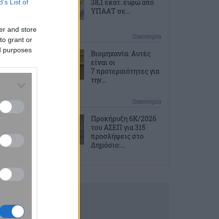
38,1 εκατ. ευρώ από
B’s List of
ΥΠΑΑΤ σε...
er and store
2 ώρες πριν
Οικονομία
to grant or
ed purposes
Βιομηχανία: Αυτές
είναι οι
7 προτεραιότητες για
την...
2 ώρες πριν
Οικονομία
Προκήρυξη 6Κ/2026
του ΑΣΕΠ για 315
προσλήψεις στο
Δημόσιο:...