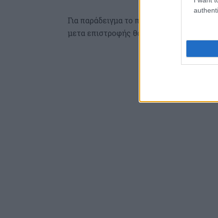
authenti
Για παράδειγμα το ποσό που θα πληρώσει
μετα επιστροφής θα είναι 206 ευρώ.