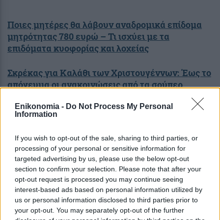
Ποιες μητέρες θα λάβουν αναδρομικά επίδομα
μητρότητας 780 ευρώ – Τι ισχύει με τα
επιδόματα κυοφορίας και λοχείας
Σκρέκας για Καλάθι των Χριστουγέννων: Έως το
απόγευμα οι ανακοινώσεις από τα σούπερ
μάρκετ – Τι είπε για τις τιμές
Enikonomia -
Do Not Process My Personal
Information
COP28: Ιστορική συμφωνία στο Ντουμπάι για τα
ορυκτά καύσιμα
If you wish to opt-out of the sale, sharing to third parties, or
processing of your personal or sensitive information for
targeted advertising by us, please use the below opt-out
section to confirm your selection. Please note that after your
Σχόλια Αναγνωστών
opt-out request is processed you may continue seeing
interest-based ads based on personal information utilized by
σχολίασε και εσύ
us or personal information disclosed to third parties prior to
your opt-out. You may separately opt-out of the further