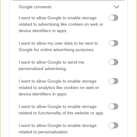
Google consents
7 ώρες πριν
I want to allow Google to enable storage
Πληθωρισμός: Πού μειώθηκαν και πού
related to advertising like cookies on web or
αυξήθηκαν οι τιμές τον Ιούλιο σε
device identifiers in apps.
σύγκριση με τον Ιούνιο
I want to allow my user data to be sent to
Google for online advertising purposes.
7 ώρες πριν
Οργανωμένες παραλίες: Έως και 122
I want to allow Google to send me
ευρώ μπορεί να κοστίσει μία
personalized advertising.
οικογενειακή εξόρμηση
I want to allow Google to enable storage
related to analytics like cookies on web or
device identifiers in apps.
I want to allow Google to enable storage
related to functionality of the website or app.
ENIKOS NETWORK
I want to allow Google to enable storage
related to personalization.