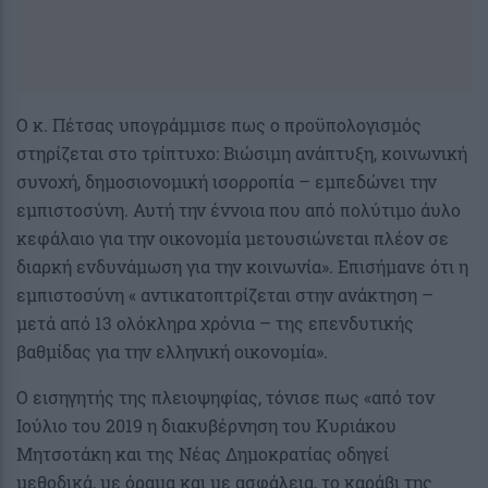
Ο κ. Πέτσας υπογράμμισε πως ο προϋπολογισμός
στηρίζεται στο τρίπτυχο: Βιώσιμη ανάπτυξη, κοινωνική
συνοχή, δημοσιονομική ισορροπία – εμπεδώνει την
εμπιστοσύνη. Αυτή την έννοια που από πολύτιμο άυλο
κεφάλαιο για την οικονομία μετουσιώνεται πλέον σε
διαρκή ενδυνάμωση για την κοινωνία». Επισήμανε ότι η
εμπιστοσύνη « αντικατοπτρίζεται στην ανάκτηση –
μετά από 13 ολόκληρα χρόνια – της επενδυτικής
βαθμίδας για την ελληνική οικονομία».
Ο εισηγητής της πλειοψηφίας, τόνισε πως «από τον
Ιούλιο του 2019 η διακυβέρνηση του Κυριάκου
Μητσοτάκη και της Νέας Δημοκρατίας οδηγεί
μεθοδικά, με όραμα και με ασφάλεια, το καράβι της