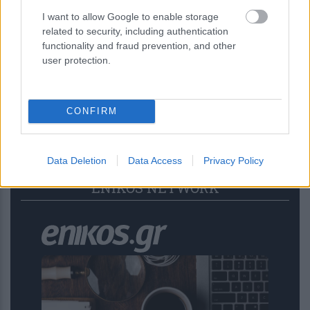
I want to allow Google to enable storage
1 ώρα πριν
related to security, including authentication
ΜyAGRO: Παρουσιάστηκε η νέα
functionality and fraud prevention, and other
ψηφιακή πλατφόρμα της ΑΑΔΕ- Ποιες
user protection.
αποζημιώσεις θα καταβληθούν έως τις
31...
CONFIRM
Data Deletion
Data Access
Privacy Policy
ENIKOS NETWORK