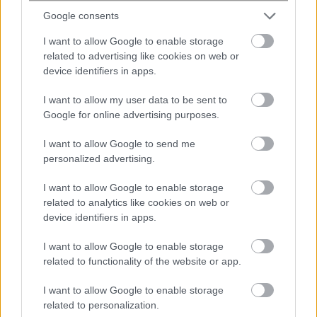
Δείτε όλες τις τελευταίες
Ειδήσεις
από την Ελλάδα
Google consents
και τον Κόσμο στο
I want to allow Google to enable storage
related to advertising like cookies on web or
device identifiers in apps.
I want to allow my user data to be sent to
Google for online advertising purposes.
Ροή
Οικονομία
Επιχειρήσεις
Επικαιρότητα
I want to allow Google to send me
personalized advertising.
22 λεπτά πριν
Η Google αναδιοργανώνει την ηγεσία της
I want to allow Google to enable storage
AI – Αυτά είναι τα νέα καθήκοντα του
related to analytics like cookies on web or
Ντέμη Χασάμπη
device identifiers in apps.
I want to allow Google to enable storage
51 λεπτά πριν
related to functionality of the website or app.
Δεκαπενταύγουστος 2026: Διευκρινίσεις
από την ΓΣΕΕ για τις αμοιβές των
I want to allow Google to enable storage
εργαζομένων
related to personalization.