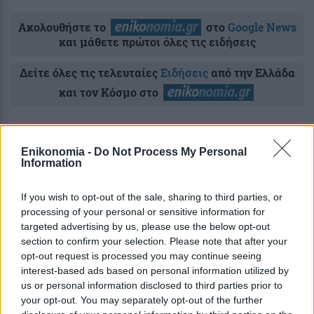
Ακολουθήστε το
στο
Google News
και μάθετε πρώτοι όλες τις ειδήσεις
Δείτε όλες τις τελευταίες
Ειδήσεις
από την Ελλάδα
και τον Κόσμο στο
Enikonomia -
Do Not Process My Personal
Information
Ροή
Οικονομία
Επιχειρήσεις
Επικαιρότητα
If you wish to opt-out of the sale, sharing to third parties, or
processing of your personal or sensitive information for
7 ώρες πριν
targeted advertising by us, please use the below opt-out
Λαϊκή αγορά: Πού κυμαίνονται οι τιμές
section to confirm your selection. Please note that after your
σε φρούτα και σε λαχανικά
opt-out request is processed you may continue seeing
interest-based ads based on personal information utilized by
us or personal information disclosed to third parties prior to
8 ώρες πριν
your opt-out. You may separately opt-out of the further
ΟΠΕΚΑ: Αύριο η δεύτερη καταβολή του