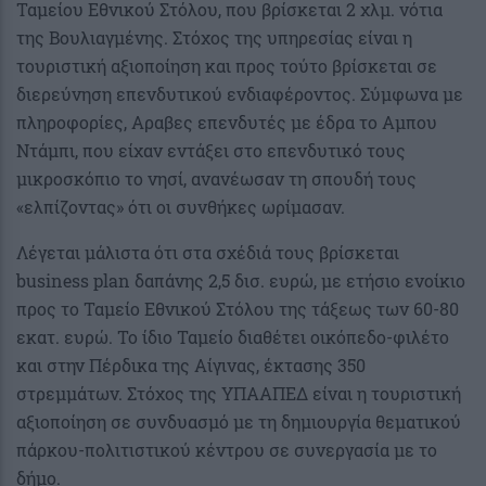
Ταμείου Εθνικού Στόλου, που βρίσκεται 2 χλμ. νότια
της Βουλιαγμένης. Στόχος της υπηρεσίας είναι η
τουριστική αξιοποίηση και προς τούτο βρίσκεται σε
διερεύνηση επενδυτικού ενδιαφέροντος. Σύμφωνα με
πληροφορίες, Αραβες επενδυτές με έδρα το Αμπου
Ντάμπι, που είχαν εντάξει στο επενδυτικό τους
μικροσκόπιο το νησί, ανανέωσαν τη σπουδή τους
«ελπίζοντας» ότι οι συνθήκες ωρίμασαν.
Λέγεται μάλιστα ότι στα σχέδιά τους βρίσκεται
business plan δαπάνης 2,5 δισ. ευρώ, με ετήσιο ενοίκιο
προς το Ταμείο Εθνικού Στόλου της τάξεως των 60-80
εκατ. ευρώ. Το ίδιο Ταμείο διαθέτει οικόπεδο-φιλέτο
και στην Πέρδικα της Αίγινας, έκτασης 350
στρεμμάτων. Στόχος της ΥΠΑΑΠΕΔ είναι η τουριστική
αξιοποίηση σε συνδυασμό με τη δημιουργία θεματικού
πάρκου-πολιτιστικού κέντρου σε συνεργασία με το
δήμο.