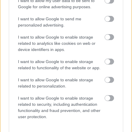
I want to allow my user data to be sent to
Google for online advertising purposes.
UNC6671: Η νέα απειλή που κλέβει
I want to allow Google to send me
δεδομένα από το Microsoft 365 με
personalized advertising.
υποκλοπή εταιρικών συνεδριών
I want to allow Google to enable storage
related to analytics like cookies on web or
device identifiers in apps.
I want to allow Google to enable storage
related to functionality of the website or app.
I want to allow Google to enable storage
related to personalization.
περισσότερα
I want to allow Google to enable storage
related to security, including authentication
functionality and fraud prevention, and other
07:14
||
Οικονομία
user protection.