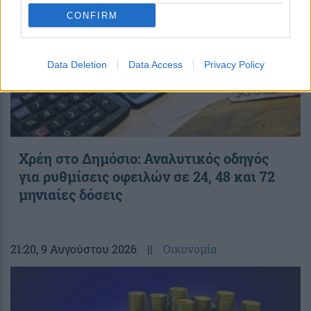
CONFIRM
Data Deletion
Data Access
Privacy Policy
Χρέη στο Δημόσιο: Αναλυτικός οδηγός
για ρυθμίσεις οφειλών σε 24, 48 και 72
μηνιαίες δόσεις
21:20
, 9 Αυγούστου 2026
||
Οικονομία