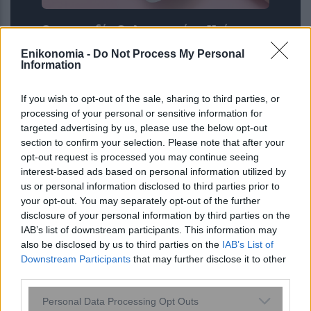
Ομοσπονδία Θαλασσαιμίας: Κρίσιμες
ελλείψεις αίματος και αναβολές
Enikonomia -
Do Not Process My Personal
μεταγγίσεων
Information
If you wish to opt-out of the sale, sharing to third parties, or
processing of your personal or sensitive information for
targeted advertising by us, please use the below opt-out
section to confirm your selection. Please note that after your
opt-out request is processed you may continue seeing
interest-based ads based on personal information utilized by
us or personal information disclosed to third parties prior to
your opt-out. You may separately opt-out of the further
disclosure of your personal information by third parties on the
Η τροφή που μπορεί να προκαλέσει
IAB’s list of downstream participants. This information may
παράλυση και θάνατο – Κινδυνεύουμε
also be disclosed by us to third parties on the
IAB’s List of
Downstream Participants
that may further disclose it to other
περισσότερο το καλοκαίρι
third parties.
Please note that this website/app uses one or more Google
Personal Data Processing Opt Outs