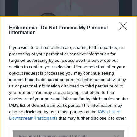
Enikonomia -
Do Not Process My Personal
Information
If you wish to opt-out of the sale, sharing to third parties, or
processing of your personal or sensitive information for
targeted advertising by us, please use the below opt-out
«Μου έδιναν 2,5 χρόνια ζωής»: Η
section to confirm your selection. Please note that after your
ιστορία της γυναίκας που νίκησε τα
opt-out request is processed you may continue seeing
προγνωστικά και έδωσε φωνή στους
interest-based ads based on personal information utilized by
ασθενείς
us or personal information disclosed to third parties prior to
your opt-out. You may separately opt-out of the further
disclosure of your personal information by third parties on the
IAB’s list of downstream participants. This information may
also be disclosed by us to third parties on the
IAB’s List of
Downstream Participants
that may further disclose it to other
third parties.
Please note that this website/app uses one or more Google
Personal Data Processing Opt Outs