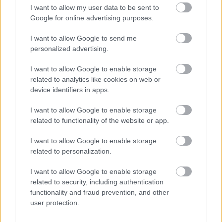
Νέα ανάλυση δεδομένων
I want to allow my user data to be sent to
αποκαλύπτει ότι ο Άρης είχε
Google for online advertising purposes.
περισσότερο νερό από όσο πιστεύαμε
I want to allow Google to send me
personalized advertising.
I want to allow Google to enable storage
related to analytics like cookies on web or
device identifiers in apps.
I want to allow Google to enable storage
περισσότερα
related to functionality of the website or app.
I want to allow Google to enable storage
related to personalization.
16:58
||
Οικονομία
I want to allow Google to enable storage
related to security, including authentication
functionality and fraud prevention, and other
user protection.