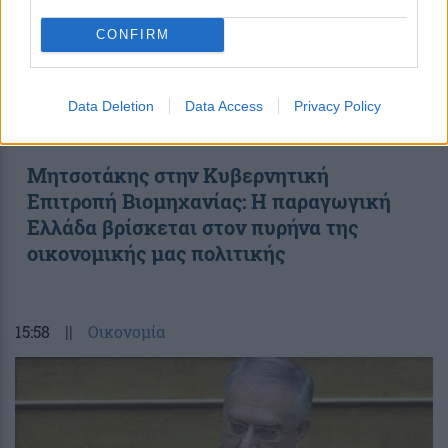
CONFIRM
Data Deletion
Data Access
Privacy Policy
Μητσοτάκης στην Κυβερνητική
Επιτροπή Βιομηχανίας: Η παραγωγική
Ελλάδα βρίσκεται στον πυρήνα της
οικονομικής μας πολιτικής
15:58
||
Οικονομία