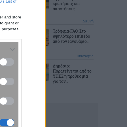
B’s List of
ερωτήσεις και
απαντήσεις...
er and store
2 ώρες πριν
Διεθνή
to grant or
ed purposes
Τρόφιμα-FAO: Στο
υψηλότερο επίπεδο
από τον Ιανουάριο...
2 ώρες πριν
Οικονομία
Δημόσιο:
Παρατείνεται από το
ΥΠΕΣ η προθεσμία
για τον...