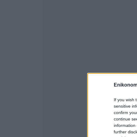
Enikonom
If you wish 
sensitive in
confirm you
continue se
information 
further disc