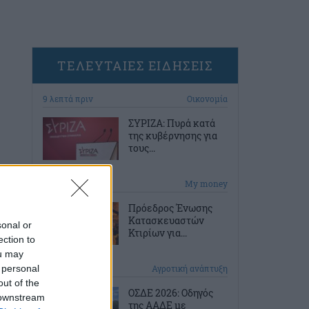
ΤΕΛΕΥΤΑΙΕΣ ΕΙΔΗΣΕΙΣ
9 λεπτά πριν
Οικονομία
ΣΥΡΙΖΑ: Πυρά κατά
της κυβέρνησης για
τους...
39 λεπτά πριν
My money
Πρόεδρος Ένωσης
Κατασκευαστών
sonal or
Κτιρίων για...
ection to
ou may
 personal
1 ώρα πριν
Αγροτική ανάπτυξη
out of the
ΟΣΔΕ 2026: Οδηγός
 downstream
της ΑΑΔΕ με