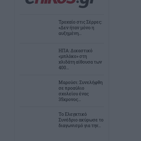
Τροχαίο στις Σέρρες:
«Δεν ήταν μόνο η
αυξημένη...
ΗΠΑ: Δικαστικό
«μπλόκο» στη
χλιδάτη αίθουσα των
400...
Μαρούσι: Συνελήφθη
σε προαύλιο
σχολείου ένας
35χρονος...
Το Ελεγκτικό
Συνέδριο ακύρωσε το
διαγωνισμό για την...