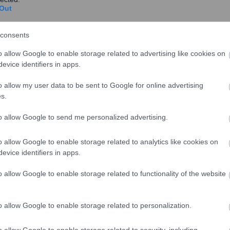
 Από την αρχή του έτους άλλαξαν χέρια 2.788
Out
 τα συμβόλαια σε πολλές περιπτώσεις κινούνται πολύ
 παράδειγμα διαμέρισμα 83 τ.μ του 5ου ορόφου στο
consents
1950, αγοράστηκε στην τιμή των 800.000 ευρώ ή 9.639
o allow Google to enable storage related to advertising like cookies on
ειμενική αξία στην συγκεκριμένη περιοχή ανέρχεται
evice identifiers in apps.
ο ακίνητο πουλήθηκε σε τιμή υπερδιπλάσια της
ισμα 55,30 τ.μ. στο Κουκάκι, του 1969, πουλήθηκε
o allow my user data to be sent to Google for online advertising
s.
ικό όταν η τιμή ζώνης στη συγκεκριμένη περιοχή
κό.
to allow Google to send me personalized advertising.
o allow Google to enable storage related to analytics like cookies on
evice identifiers in apps.
o allow Google to enable storage related to functionality of the website
o allow Google to enable storage related to personalization.
o allow Google to enable storage related to security, including