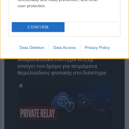
user protection.
CONFIRM
Data Deletion
Data Access
Privacy Policy
Μικροσκοπικό σύστημα λέιζερ
ανοίγει τον δρόμο για πειράματα
θεμελιώδους φυσικής στο διάστημα