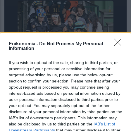
Enikonomia -
Do Not Process My Personal
Information
Μακελειό στην Ταϊλάνδη: Στους 6 οι
If you wish to opt-out of the sale, sharing to third parties, or
νεκροί από τους πυροβολισμούς του
processing of your personal or sensitive information for
targeted advertising by us, please use the below opt-out
μαθητή στο σχολείο του –
section to confirm your selection. Please note that after your
Συγκλονίζουν οι μαρτυρίες
opt-out request is processed you may continue seeing
interest-based ads based on personal information utilized by
us or personal information disclosed to third parties prior to
your opt-out. You may separately opt-out of the further
disclosure of your personal information by third parties on the
IAB’s list of downstream participants. This information may
also be disclosed by us to third parties on the
IAB’s List of
Downstream Participants
that may further disclose it to other