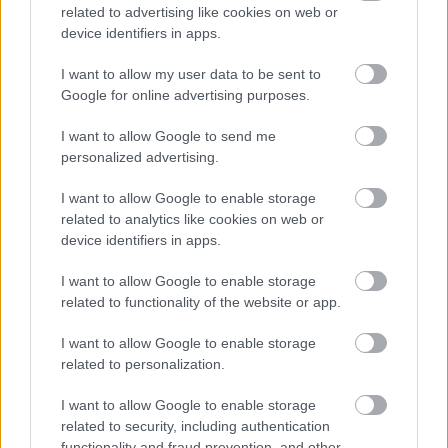
3 κοινά λάθη το καλοκαίρι που
related to advertising like cookies on web or
αυξάνουν τον κίνδυνο για καρκίνο του
device identifiers in apps.
δέρματος – Πώς να προστατευτούμε;
I want to allow my user data to be sent to
Google for online advertising purposes.
I want to allow Google to send me
personalized advertising.
I want to allow Google to enable storage
related to analytics like cookies on web or
device identifiers in apps.
I want to allow Google to enable storage
Διευθέτηση των αποζημιώσεων των
related to functionality of the website or app.
Στρατιωτικών Ιατρών, μετά από
αίτημα του ΙΣΑ
I want to allow Google to enable storage
related to personalization.
I want to allow Google to enable storage
related to security, including authentication
functionality and fraud prevention, and other