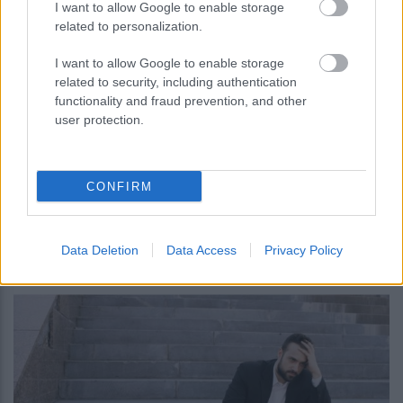
και Android σε εργαλεία
I want to allow Google to enable storage
κατασκοπείας
related to personalization.
I want to allow Google to enable storage
related to security, including authentication
functionality and fraud prevention, and other
user protection.
CONFIRM
περισσότερα
Data Deletion
Data Access
Privacy Policy
11:40
||
Οικονομία