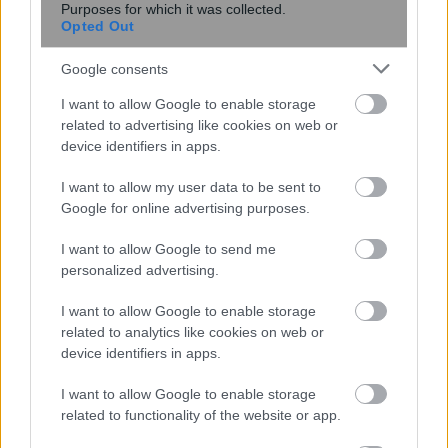
Purposes for which it was collected.
Opted Out
Google consents
I want to allow Google to enable storage
Νέα τεχνική αποκαλύπτει με ακρίβεια
related to advertising like cookies on web or
νανομέτρου τη συμπεριφορά 2D
device identifiers in apps.
υλικών
I want to allow my user data to be sent to
Google for online advertising purposes.
I want to allow Google to send me
personalized advertising.
I want to allow Google to enable storage
related to analytics like cookies on web or
device identifiers in apps.
I want to allow Google to enable storage
Ψεύτικα PDF και εφαρμογές
related to functionality of the website or app.
συνομιλίας μετατρέπουν υπολογιστές