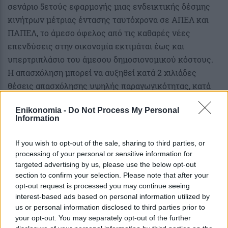
σενάριο 5ετούς εφαρμογής μιας ενδεικτικής δέσμης
κινήτρων μέτριας έντασης ταυτόχρονα σε ΑΠΕΛ και
ΠΑΠΕΛ, το άμεσο όφελος από τις καθαρές νέες
επενδύσεις στην οικονομία εκτιμάται έως και
υπερτριπλάσιο του άμεσου δημοσιονομικού κόστους.
Η απασχόληση μπορεί να αυξηθεί κατά 2 χιλιάδες
θέσεις απασχόλησης υψηλής παραγωγικότητας, κατά
μέσο όρο την πρώτη 10ετία.
Enikonomia -
Do Not Process My Personal
Information
Σε σενάριο με υψηλότερο κίνητρο, το ετήσιο
πραγματικό ΑΕΠ μπορεί να τονωθεί έως και 0,3 π.μ. και
If you wish to opt-out of the sale, sharing to third parties, or
να παραμείνει υψηλότερο έως και 0,4 δισεκ. ευρώ
processing of your personal or sensitive information for
κάθε χρόνο έως το 2040. Κάθε 1 ευρώ δημοσιονομικού
targeted advertising by us, please use the below opt-out
κόστους για την εφαρμογή των κινήτρων μπορεί να
section to confirm your selection. Please note that after your
συντελέσει σε μέση ετήσια αύξηση του πραγματικού
opt-out request is processed you may continue seeing
interest-based ads based on personal information utilized by
εθνικού εισοδήματος κατά έως και 2 ευρώ σε βάθος
us or personal information disclosed to third parties prior to
5ετίας. Ο συντελεστής απόδοσης από τη χρήση
your opt-out. You may separately opt-out of the further
δημοσίων πόρων για τον ΠΑΠΕΛ αυξάνεται περαιτέρω