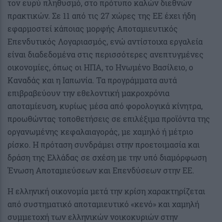
τον ευρύ πληθυσμό, στο πρότυπο καλών διεθνών
πρακτικών. Σε 11 από τις 27 χώρες της ΕΕ έχει ήδη
εφαρμοστεί κάποιας μορφής Αποταμιευτικός
Επενδυτικός Λογαριασμός, ενώ αντίστοιχα εργαλεία
είναι διαδεδομένα στις περισσότερες ανεπτυγμένες
οικονομίες, όπως οι ΗΠΑ, το Ηνωμένο Βασίλειο, ο
Καναδάς και η Ιαπωνία. Τα προγράμματα αυτά
επιβραβεύουν την εθελοντική μακροχρόνια
αποταμίευση, κυρίως μέσα από φορολογικά κίνητρα,
προωθώντας τοποθετήσεις σε επιλέξιμα προϊόντα της
οργανωμένης κεφαλαιαγοράς, με χαμηλό ή μέτριο
ρίσκο. Η πρόταση συνδράμει στην προετοιμασία και
δράση της Ελλάδας σε σχέση με την υπό διαμόρφωση
Ένωση Αποταμιεύσεων και Επενδύσεων στην ΕΕ.
Η ελληνική οικονομία μετά την κρίση χαρακτηρίζεται
από συστηματικό αποταμιευτικό «κενό» και χαμηλή
συμμετοχή των ελληνικών νοικοκυριών στην