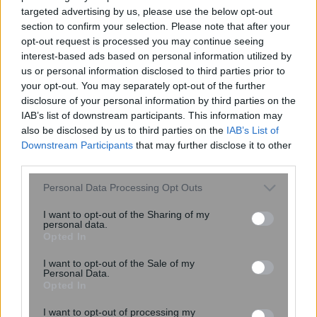
targeted advertising by us, please use the below opt-out
section to confirm your selection. Please note that after your
opt-out request is processed you may continue seeing
Νέα εποχή στη θεραπεία του
interest-based ads based on personal information utilized by
μεταστατικού τριπλά αρνητικού
us or personal information disclosed to third parties prior to
καρκίνου του μαστού
your opt-out. You may separately opt-out of the further
disclosure of your personal information by third parties on the
IAB’s list of downstream participants. This information may
also be disclosed by us to third parties on the
IAB’s List of
Downstream Participants
that may further disclose it to other
third parties.
Please note that this website/app uses one or more Google
Personal Data Processing Opt Outs
services and may gather and store information including but
not limited to your visit or usage behaviour. You may click to
I want to opt-out of the Sharing of my
personal data.
grant or deny consent to Google and its third-party tags to
Opted In
use your data for below specified purposes in below Google
Φαγούρα στα αυτιά: Οι πιο κοινές
consent section.
I want to opt-out of the Sale of my
αιτίες σε παιδιά και ενήλικες – Πότε
Personal Data.
Opted In
να πάτε στον γιατρό
I want to opt-out of processing my