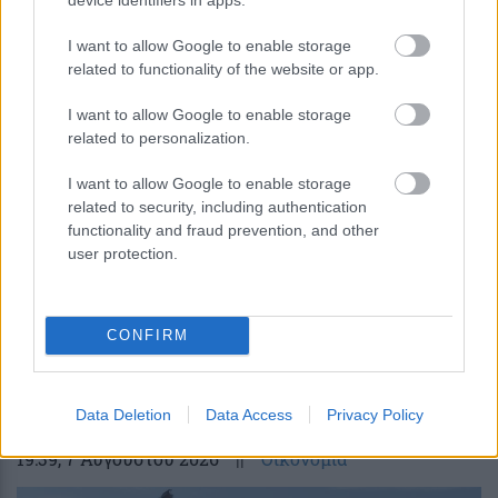
I want to allow Google to enable storage
related to functionality of the website or app.
Τρεις πλατφόρμες phishing
I want to allow Google to enable storage
παρακάμπτουν το MFA και στοχεύουν
related to personalization.
λογαριασμούς Microsoft 365
I want to allow Google to enable storage
related to security, including authentication
functionality and fraud prevention, and other
user protection.
CONFIRM
περισσότερα
Data Deletion
Data Access
Privacy Policy
19:39
, 7 Αυγούστου 2026
||
Οικονομία