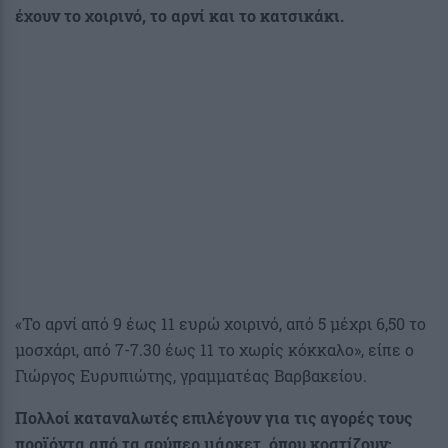
έχουν το χοιρινό, το αρνί και το κατσικάκι.
«Το αρνί από 9 έως 11 ευρώ χοιρινό, από 5 μέχρι 6,50 το
μοσχάρι, από 7-7.30 έως 11 το χωρίς κόκκαλο», είπε ο
Γιώργος Ευρυπιώτης, γραμματέας Βαρβακείου.
Πολλοί καταναλωτές επιλέγουν για τις αγορές τους
προϊόντα από τα σούπερ μάρκετ, όπου κοστίζουν: