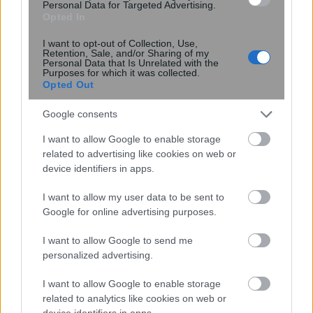
Personal Data for Targeted Advertising.
Opted In
I want to opt-out of Collection, Use,
Retention, Sale, and/or Sharing of my
Personal Data that Is Unrelated with the
Purposes for which it was collected.
Opted Out
Google consents
I want to allow Google to enable storage
related to advertising like cookies on web or
device identifiers in apps.
Νέα τεχνική διπλασιάζει το φάσμα
I want to allow my user data to be sent to
λειτουργίας των «λευκών λέιζερ»
Google for online advertising purposes.
I want to allow Google to send me
personalized advertising.
I want to allow Google to enable storage
related to analytics like cookies on web or
device identifiers in apps.