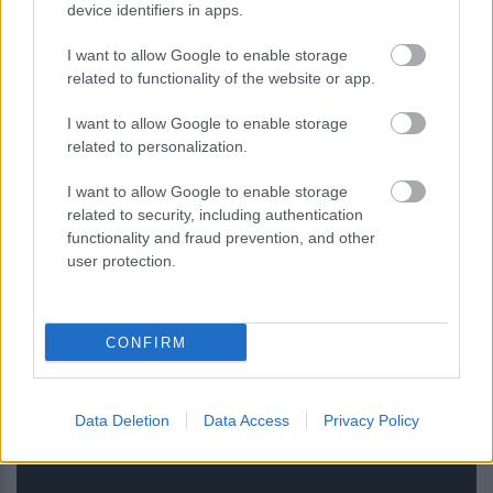
device identifiers in apps.
I want to allow Google to enable storage
Πονάνε τα αυτιά σας στο αεροπλάνο;
related to functionality of the website or app.
Το Νο1 κόλπο για να τα
I want to allow Google to enable storage
προστατεύσετε
related to personalization.
I want to allow Google to enable storage
related to security, including authentication
functionality and fraud prevention, and other
user protection.
CONFIRM
Το «φρούτο του Λαέρτη» που είναι
πλούσιο σε αντιοξειδωτικά και μπορεί
Data Deletion
Data Access
Privacy Policy
να ενισχύσει το έντερο και τα οστά