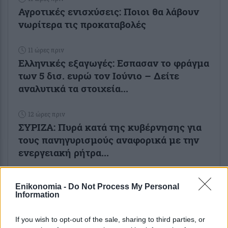
Αγροτικές ενισχύσεις: Ποιοι θα λάβουν
νωρίτερα τις προκαταβολές
11 ώρες πριν
Ελληνικές εξαγωγές: Εσπασαν το φράγμα
των 5 δισ. ευρώ τον Ιούνιο – Δείτε
αναλυτικά τα στοιχεία...
12 ώρες πριν
ΣΥΡΙΖΑ: Πυρά κατά της κυβέρνησης για
τους πανηγυρισμούς αναφορικά με την
ενεργειακή ρήτρα...
Enikonomia -
Do Not Process My Personal
Information
If you wish to opt-out of the sale, sharing to third parties, or
ENIKOS NETWORK