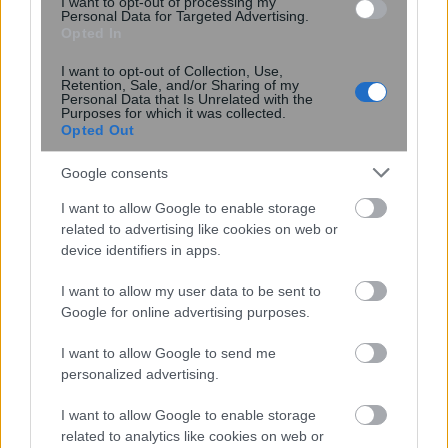
I want to opt-out of processing my
Personal Data for Targeted Advertising.
Opted In
I want to opt-out of Collection, Use,
Retention, Sale, and/or Sharing of my
Personal Data that Is Unrelated with the
Purposes for which it was collected.
Opted Out
ΗΠΑ: Στο τραπέζι πακέτο βοήθειας 1
δισ. δολαρίων προς τη νέα κυβέρνηση
Google consents
της Κολομβίας για την ενίσχυση της
ασφάλειας
I want to allow Google to enable storage
related to advertising like cookies on web or
device identifiers in apps.
I want to allow my user data to be sent to
Google for online advertising purposes.
I want to allow Google to send me
personalized advertising.
I want to allow Google to enable storage
related to analytics like cookies on web or