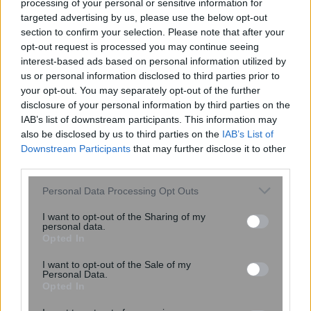
processing of your personal or sensitive information for
targeted advertising by us, please use the below opt-out
section to confirm your selection. Please note that after your
opt-out request is processed you may continue seeing
interest-based ads based on personal information utilized by
us or personal information disclosed to third parties prior to
your opt-out. You may separately opt-out of the further
disclosure of your personal information by third parties on the
IAB’s list of downstream participants. This information may
also be disclosed by us to third parties on the
IAB’s List of
Downstream Participants
that may further disclose it to other
third parties.
Please note that this website/app uses one or more Google
Personal Data Processing Opt Outs
services and may gather and store information including but
ΔΕΔΔΗΕ: Διακοπές ρεύματος σήμερα
not limited to your visit or usage behaviour. You may click to
I want to opt-out of the Sharing of my
(8/8) στην Αθήνα και σε 3 περιοχές της
personal data.
grant or deny consent to Google and its third-party tags to
Αττικής
Opted In
use your data for below specified purposes in below Google
consent section.
I want to opt-out of the Sale of my
Personal Data.
Opted In