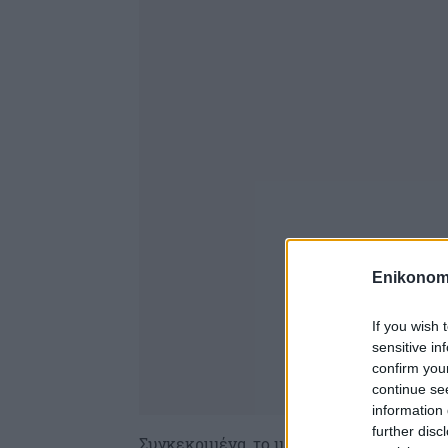
Enikonom
If you wish 
sensitive in
confirm you
continue se
information 
further disc
Συγκεκριμένα, το μέτρο επεκτείνεται: