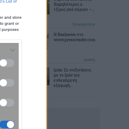
B’s List of
Χαμηλότερος ο
τζίρος από πέρυσι –...
er and store
to grant or
2 ώρες πριν
Επικαιρότητα
ed purposes
Η Realnews στο
www.pressreader.com
2 ώρες πριν
Διεθνή
Ιράκ: Σε συζητήσεις
με το Ιράν για
ενδεχόμενη
εξαγωγή...