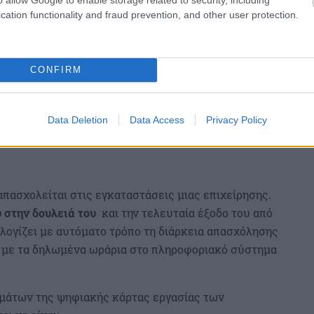
cation functionality and fraud prevention, and other user protection.
CONFIRM
Data Deletion
Data Access
Privacy Policy
πασχολείται στις εγκαταστάσεις μιας επιχείρησης.
 στην δουλειά του
και την τελευταία έξοδο του από
ολογίζει με αυτόματο τρόπο τη διάρκεια απασχόλησης
ι με τα δηλωμένα ωράρια στο πληροφοριακό σύστημα
ημάτων της ψηφιακής κάρτας εργασίας των