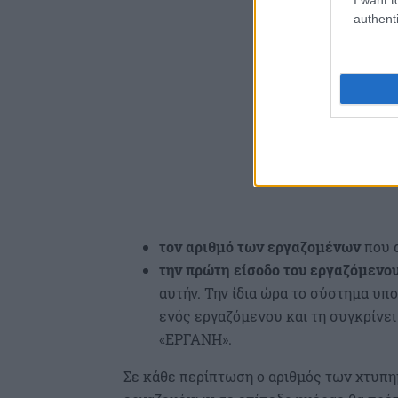
authenti
τον αριθμό των εργαζομένων
που α
την πρώτη είσοδο του εργαζόμενου
αυτήν. Την ίδια ώρα το σύστημα υπ
ενός εργαζόμενου και τη συγκρίνε
«ΕΡΓΑΝΗ».
Σε κάθε περίπτωση ο αριθμός των χτυπ