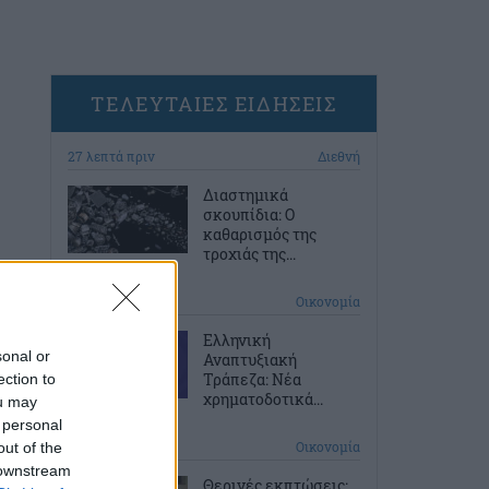
ΤΕΛΕΥΤΑΙΕΣ ΕΙΔΗΣΕΙΣ
27 λεπτά πριν
Διεθνή
Διαστημικά
σκουπίδια: Ο
καθαρισμός της
τροχιάς της...
57 λεπτά πριν
Οικονομία
Ελληνική
sonal or
Αναπτυξιακή
Τράπεζα: Νέα
ection to
χρηματοδοτικά...
ou may
 personal
2 ώρες πριν
Οικονομία
out of the
 downstream
Θερινές εκπτώσεις: