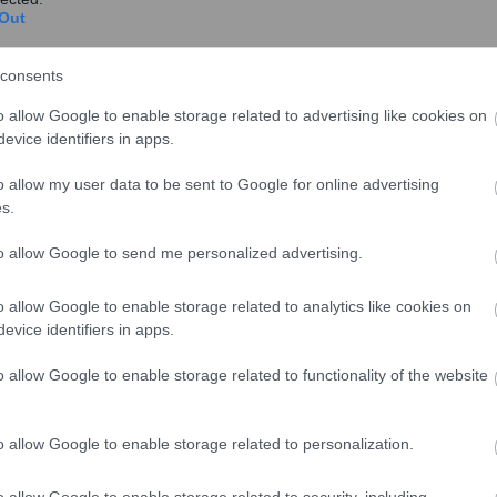
Out
consents
μός και η λειτουργία της
o allow Google to enable storage related to advertising like cookies on
evice identifiers in apps.
ταση,
ο συνολικός αριθμός των εργαζομένων
που
ς ξεπερνά πλέον τις 1.850.000 και ο συνολικός
o allow my user data to be sent to Google for online advertising
ο εν λόγω μέτρο θα υπερβεί τις 280.000.
s.
ες επιχειρήσεις δεν εφαρμόσουν το μέτρο της
to allow Google to send me personalized advertising.
ηθούν να πληρώσουν πρόστιμο
1
0.500 ευρώ ανά
ειρήσεις θα έχουν τη δυνατότητα να προχωρήσουν στην
o allow Google to enable storage related to analytics like cookies on
evice identifiers in apps.
τέλος κάθε μήνα για υπερωρίες ή αλλαγές ωραρίου,
τι η παρουσία δεν συνιστά εργασία.
o allow Google to enable storage related to functionality of the website
o allow Google to enable storage related to personalization.
γασίας
καταγράφει:
o allow Google to enable storage related to security, including