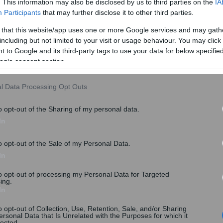
. This information may also be disclosed by us to third parties on the
IA
Participants
that may further disclose it to other third parties.
ριο
. Συμπεριλαμβάνονται τα
συνεργεία
και τα
 that this website/app uses one or more Google services and may gath
.
including but not limited to your visit or usage behaviour. You may click 
σφαλιστικές δραστηριότητες,
 to Google and its third-party tags to use your data for below specifi
φυσικού αερίου, ατμού και κλιματισμού.
ogle consent section.
κτικές υπηρεσίες στον τουρισμό
.
l Data Processing Opt Outs
ι τεθεί ήδη σε εφαρμογή στα σούπερ μάρκετ, τις
ιρείες, το λιανεμπόριο, τον τουρισμό – εστίαση και
o opt-out of the Sharing of my personal data.
In
o opt-out of the Sale of my Personal Data.
In
to opt-out of processing my Personal Data for Targeted
ing.
In
o opt-out of Collection, Use, Retention, Sale, and/or Sharing
ersonal Data that Is Unrelated with the Purposes for which it
lected.