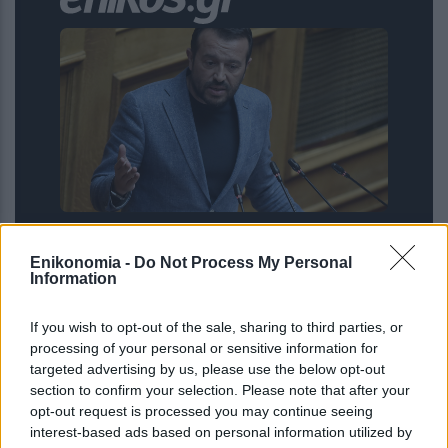
Νίκος Παππάς στη Realnews: «Το
σχέδιο σίγασης του ΣΥΡΙΖΑ απέτυχε»
Enikonomia -
Do Not Process My Personal
Information
– Αιχμές για Τσίπρα και ΕΛ.Α.Σ.
If you wish to opt-out of the sale, sharing to third parties, or
processing of your personal or sensitive information for
targeted advertising by us, please use the below opt-out
section to confirm your selection. Please note that after your
opt-out request is processed you may continue seeing
interest-based ads based on personal information utilized by