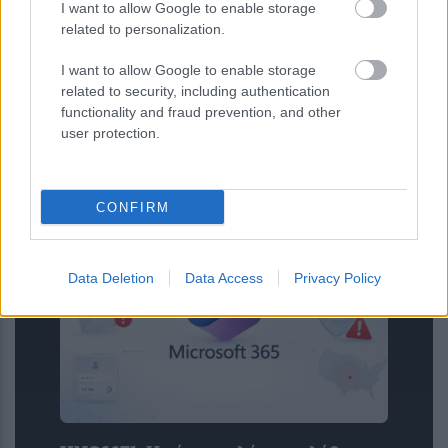
I want to allow Google to enable storage
related to personalization.
I want to allow Google to enable storage
related to security, including authentication
functionality and fraud prevention, and other
user protection.
Νέα όρια στην αναζήτηση της
σκοτεινής ύλης από το XENONnT
CONFIRM
Data Deletion
Data Access
Privacy Policy