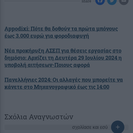
share
Αppodixi: Πότε θα δοθούν τα πρώτα μπόνους
έως 3.000 ευρώ για φοροδιαφυγή
Νέα προκήρυξη ΑΣΕΠ για θέσεις εργασίας στο
δημόσιο: Αρχίζει τη Δευτέρα 29 Ιουλίου 2024 η
υποβολή αιτήσεων-Ποιους αφορά
Πανελλήνιες 2024: Οι αλλαγές που μπορείτε να
κάνετε στο Μηχανογραφικό έως τις 14:00
Σχόλια Αναγνωστών
σχολίασε και εσύ