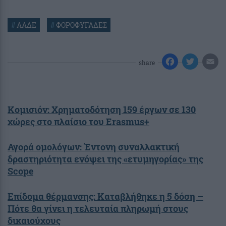
#
ΑΑΔΕ
#
ΦΟΡΟΦΥΓΑΔΕΣ
share
Κομισιόν: Χρηματοδότηση 159 έργων σε 130
χώρες στο πλαίσιο του Erasmus+
Αγορά ομολόγων: Έντονη συναλλακτική
δραστηριότητα ενόψει της «ετυμηγορίας» της
Scope
Επίδομα θέρμανσης: Καταβλήθηκε η 5 δόση –
Πότε θα γίνει η τελευταία πληρωμή στους
δικαιούχους