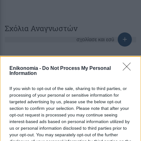
Σχόλια Αναγνωστών
σχολίασε και εσύ
Enikonomia -
Do Not Process My Personal
Information
Ακολουθήστε το
στο
Google News
και μάθετε πρώτοι όλες τις ειδήσεις
If you wish to opt-out of the sale, sharing to third parties, or
processing of your personal or sensitive information for
targeted advertising by us, please use the below opt-out
Δείτε όλες τις τελευταίες
Ειδήσεις
από την Ελλάδα
section to confirm your selection. Please note that after your
και τον Κόσμο στο
opt-out request is processed you may continue seeing
interest-based ads based on personal information utilized by
us or personal information disclosed to third parties prior to
your opt-out. You may separately opt-out of the further