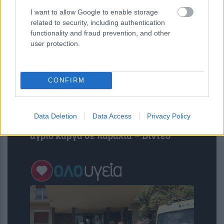
I want to allow Google to enable storage
related to security, including authentication
functionality and fraud prevention, and other
user protection.
CONFIRM
Χαβάη: Πυγμάχος έριξε… νοκ άουτ
Data Deletion
Data Access
Privacy Policy
υποψήφιο των Δημοκρατικών σε
άγριο καβγά σε παραλία – Βίντεο