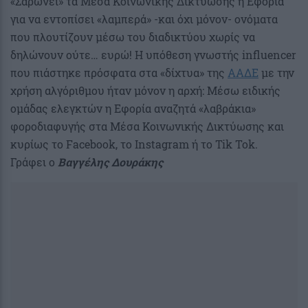
«Σαρώνει» τα Μέσα Κοινωνικής Δικτύωσης η Εφορία
για να εντοπίσει «λαμπερά» -και όχι μόνον- ονόματα
που πλουτίζουν μέσω του διαδικτύου χωρίς να
δηλώνουν ούτε… ευρώ! Η υπόθεση γνωστής influencer
που πιάστηκε πρόσφατα στα «δίχτυα» της
ΑΑΔΕ
με την
χρήση αλγόριθμου ήταν μόνον η αρχή: Μέσω ειδικής
ομάδας ελεγκτών η Εφορία αναζητά «λαβράκια»
φοροδιαφυγής στα Μέσα Κοινωνικής Δικτύωσης και
κυρίως το Facebook, το Instagram ή το Tik Tok.
Γράφει ο
Βαγγέλης Δουράκης