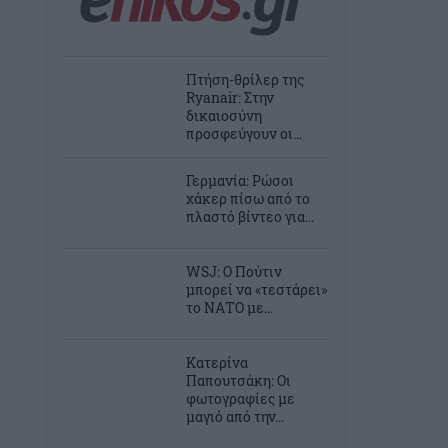
Πτήση-θρίλερ της
Ryanair: Στην
δικαιοσύνη
προσφεύγουν οι...
Γερμανία: Ρώσοι
χάκερ πίσω από το
πλαστό βίντεο για...
WSJ: Ο Πούτιν
μπορεί να «τεστάρει»
το ΝΑΤΟ με...
Κατερίνα
Παπουτσάκη: Οι
φωτογραφίες με
μαγιό από την...