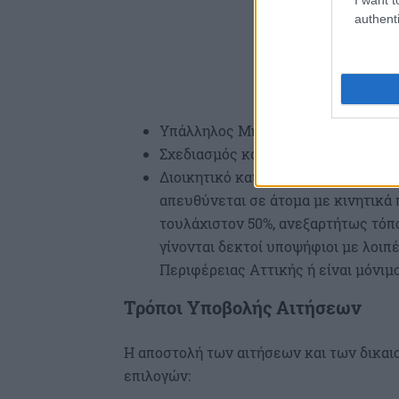
authenti
Υπάλληλος Μηχανογραφημένου Λογ
Σχεδιασμός και Κατασκευή Ιστοσε
Διοικητικό και Οικονομικό Στέλεχ
απευθύνεται σε άτομα με κινητικά
τουλάχιστον 50%, ανεξαρτήτως τόπ
γίνονται δεκτοί υποψήφιοι με λοιπ
Περιφέρειας Αττικής ή είναι μόνιμ
Τρόποι Υποβολής Αιτήσεων
Η αποστολή των αιτήσεων και των δικα
επιλογών: