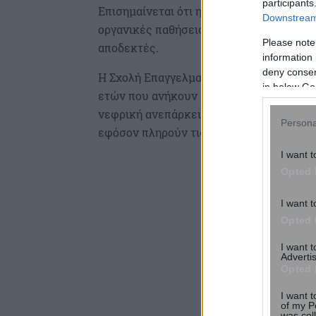
participants
Επισημαίνεται ότι η παράταση αυτή αφο
Downstream 
οργανικές παθήσεις, αιτήσεις που αφορο
Please note
αποδεκτές.
information 
deny consent
Η Σχολή Επαγγελματικής Κατάρτισης Αμε
in below Go
ετών που ανήκουν στην κατηγορία σπουδ
νεφρική ανεπάρκεια, λευχαιμία, καρκίνο, 
Persona
εφόσον πληρούν τις προϋποθέσεις της 
I want t
Opted 
I want t
Opted 
I want 
Advertis
Opted 
I want t
of my P
was col