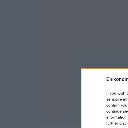
Enikonom
If you wish 
sensitive in
confirm you
continue se
information 
further disc