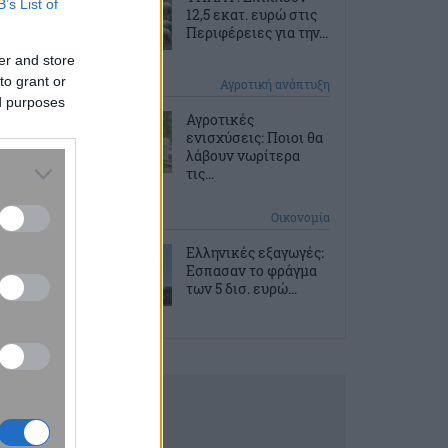
B’s List of
12,5 εκατ. ευρώ στις
Περιφέρειες για την...
er and store
to grant or
2 ώρες πριν
Αγροτική ανάπτυξη
ed purposes
Αγροτικές
ενισχύσεις: Ποιοι θα
λάβουν νωρίτερα
τις...
2 ώρες πριν
Οικονομία
Ελληνικές εξαγωγές:
Εσπασαν το φράγμα
των 5 δισ. ευρώ...