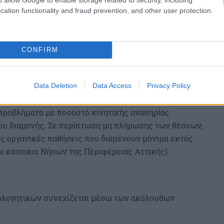
cation functionality and fraud prevention, and other user protection.
CONFIRM
ιστηρίου
λίδων
Data Deletion
Data Access
Privacy Policy
ος Επιχειρήσεων (Το Τμήμα Τηλεκατάρτισης
 προβλήματα με ποσοστό κινητικής αναπηρίας
ου διαμονής. Σε περίπτωση μη πλήρωσης των θέσεων,
ές οργανικές παθήσεις που διαμένουν μόνιμα εκτός
οι κάτοικοι Νήσων της Περιφέρειας Αττικής)
ιολογητικών συνεχίζεται μέσω των ακόλουθων