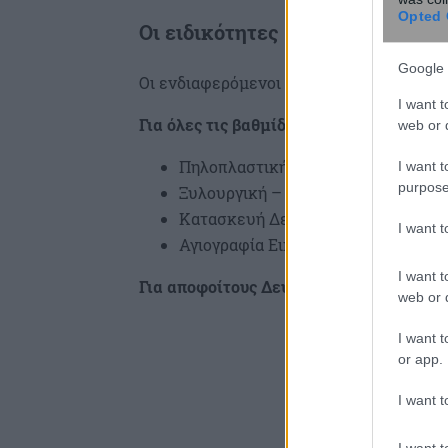
Opted 
Οι ειδικότητες
Google 
Οι ενδιαφερόμενοι μπορούν να ενταχθούν
I want t
Για όλες τις βαθμίδες εκπαίδευσης:
web or d
Πηλοπλαστική – Τουριστικά Κεραμ
I want t
purpose
Ξυλουργική – Έπιπλα Κουζίνας
Κατασκευή Δερμάτινων Τσαντών κ
I want 
Αγιογραφία Εικόνων
I want t
Για αποφοίτους Δευτεροβάθμιας Εκπαίδ
web or d
I want t
or app.
I want t
I want t