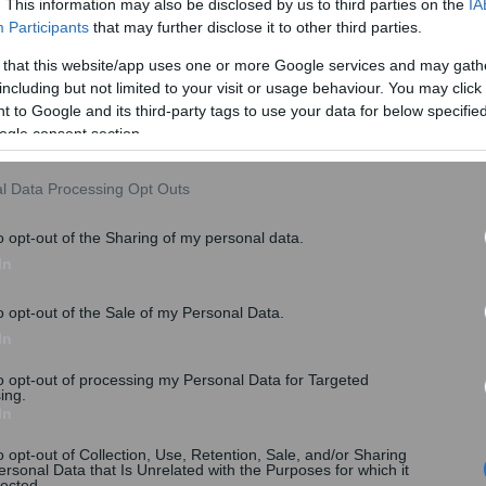
. This information may also be disclosed by us to third parties on the
IA
ρά αποκλειστικά και μόνο την κατηγορία υποψηφίων με
Participants
that may further disclose it to other third parties.
ύν άλλες κατηγορίες παθήσεων δεν θα γίνονται
 that this website/app uses one or more Google services and may gath
including but not limited to your visit or usage behaviour. You may click 
 to Google and its third-party tags to use your data for below specifi
Α Αθήνας απευθύνεται σε άτομα ηλικίας 18 έως 58
ogle consent section.
αστών με οργανικές παθήσεις (όπως καρδιακή ή
ηπατίτιδα Β ή C, σκλήρυνση κατά πλάκας, AIDS κ.λπ.),
l Data Processing Opt Outs
σχετικής πρόσκλησης.
o opt-out of the Sharing of my personal data.
In
o opt-out of the Sale of my Personal Data.
In
to opt-out of processing my Personal Data for Targeted
ing.
In
o opt-out of Collection, Use, Retention, Sale, and/or Sharing
ersonal Data that Is Unrelated with the Purposes for which it
lected.