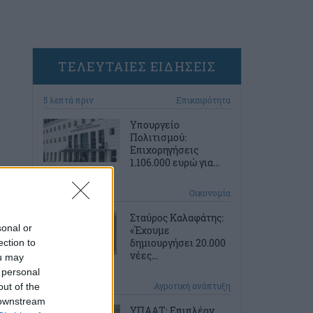
ΤΕΛΕΥΤΑΙΕΣ ΕΙΔΗΣΕΙΣ
5 λεπτά πριν
Επικαιρότητα
Υπουργείο
Πολιτισμού:
Επιχορηγήσεις
1.106.000 ευρώ για...
35 λεπτά πριν
Οικονομία
Σταύρος Καλαφάτης:
sonal or
«Έχουμε
δημιουργήσει 20.000
ection to
νέες...
ou may
 personal
1 ώρα πριν
Αγροτική ανάπτυξη
out of the
 downstream
ΥΠΑΑΤ: Επιπλέον