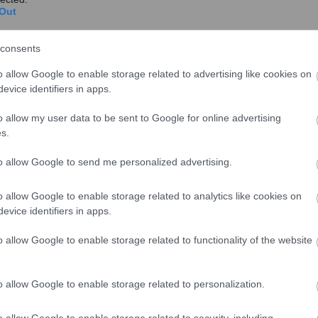
Out
consents
o allow Google to enable storage related to advertising like cookies on
evice identifiers in apps.
o allow my user data to be sent to Google for online advertising
s.
to allow Google to send me personalized advertising.
ο θέμα της
ρήτρας
διαφυγής. «
Ανεξαρτήτως των
ληνική κυβέρνηση έχει ως αποτέλεσμα της ρήτρας
o allow Google to enable storage related to analytics like cookies on
evice identifiers in apps.
 σε καμία περίπτωση δεν πρέπει και δεν θα γίνει
 αγορές μας παρακολουθούν και μας κρίνουν, αλλά και
o allow Google to enable storage related to functionality of the website
λικά αποτελούν από μόνες τους σημαντικούς
 Στη σωστή κατεύθυνση επίσης κινείται και το Ταμείο
o allow Google to enable storage related to personalization.
 χρηματοδοτικό εργαλείο το οποίο επιτρέπει στις 27
ουν τις επενδύσεις τους στην ευρωπαϊκή αμυντική
o allow Google to enable storage related to security, including