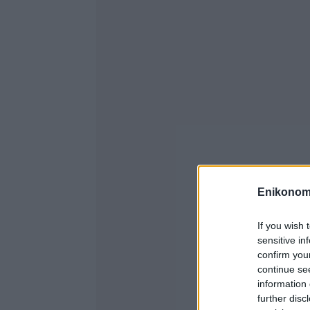
Enikonom
If you wish 
sensitive in
confirm you
continue se
information 
further disc