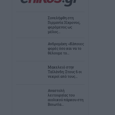
Συνελήφθη στη
Γερμανία 31χρονος,
φερόμενος ως
μέλος...
Ανδρομάχη: «Κάποιες
φορές όσο και να το
θέλουμε το...
Μακελειό στην
Ταϊλάνδη: Στους 6 οι
νεκροί από τους...
Αναστολή
λειτουργίας του
αιολικού πάρκου στη
Βοιωτία...