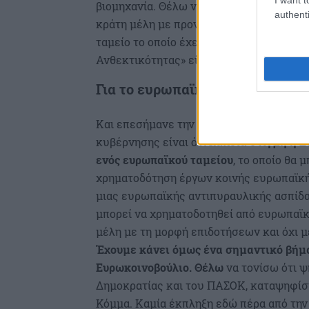
βιομηχανία. Θέλω να τονίσω ότι το Ταμε
authenti
κράτη μέλη με προνομιακούς όρους. Δεν 
ταμείο το οποίο έχει αντίστοιχα χαρακτη
Ανθεκτικότητας» είπε.
Για το ευρωπαϊκό ταμείο
Και επεσήμανε την ανάγκη να δημιουργη
κυβέρνησης είναι ότι
κάποια στιγμή η Ε
ενός ευρωπαϊκού
ταμείου
, το οποίο θα
χρηματοδότηση έργων κοινής ευρωπαϊκή
μιας ευρωπαϊκής αντιπυραυλικής ασπίδα
μπορεί να χρηματοδοτηθεί από ευρωπαϊκ
μέλη με τη μορφή επιδοτήσεων και όχι μ
Έχουμε κάνει όμως ένα σημαντικό βήμα 
Ευρωκοινοβούλιο. Θέλω
να τονίσω ότι 
Δημοκρατίας και του ΠΑΣΟΚ, καταψηφίσ
Κόμμα. Καμία έκπληξη εδώ πέρα από την