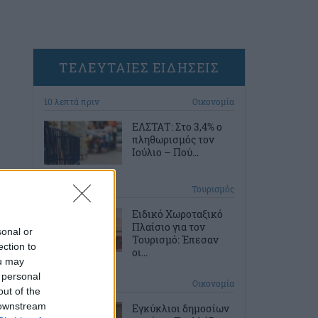
ΤΕΛΕΥΤΑΙΕΣ ΕΙΔΗΣΕΙΣ
10 λεπτά πριν
Οικονομία
ΕΛΣΤΑΤ: Στο 3,4% ο
πληθωρισμός τον
Ιούλιο – Πού...
39 λεπτά πριν
Τουρισμός
Ειδικό Χωροταξικό
Πλαίσιο για τον
sonal or
Τουρισμό: Έπεσαν
ection to
οι...
ou may
 personal
1 ώρα πριν
Οικονομία
out of the
 downstream
Εγκύκλιοι δημοσίων