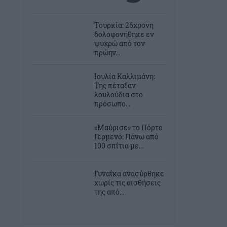
Τουρκία: 26χρονη
δολοφονήθηκε εν
ψυχρώ από τον
πρώην...
Ιουλία Καλλιμάνη:
Της πέταξαν
λουλούδια στο
πρόσωπο...
«Μαύρισε» το Πόρτο
Γερμενό: Πάνω από
100 σπίτια με...
Γυναίκα ανασύρθηκε
χωρίς τις αισθήσεις
της από...