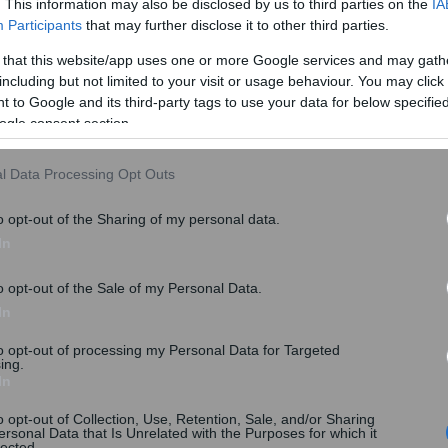
. This information may also be disclosed by us to third parties on the
IA
Participants
that may further disclose it to other third parties.
μένων, όπου θα είναι συγκεντρωμένα:
 that this website/app uses one or more Google services and may gath
including but not limited to your visit or usage behaviour. You may click 
 to Google and its third-party tags to use your data for below specifi
ogle consent section.
l Data Processing Opt Outs
o opt-out of the Sharing of my personal data.
In
o opt-out of the Sale of my Personal Data.
In
σμένα προϊόντα καθημερινής κατανάλωσης.Ενδεικτικά
to opt-out of processing my Personal Data for Targeted
ορρυπαντικά, χαρτικά και είδη προσωπικής φροντίδας
ing.
In
α ιδιωτικής ετικέτας (private label) αλλά και ορισμένα
σμένα νωπά προϊόντα όπου υπάρχει σαφής
o opt-out of Collection, Use, Retention, Sale, and/or Sharing
ersonal Data that Is Unrelated with the Purposes for which it
lected.