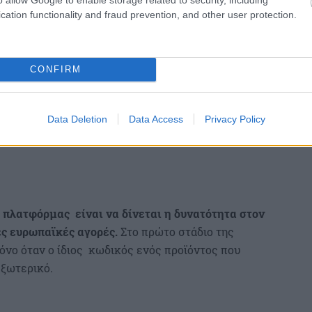
cation functionality and fraud prevention, and other user protection.
CONFIRM
Data Deletion
Data Access
Privacy Policy
 πλατφόρμας είναι να δίνεται η δυνατότητα στον
ες ευρωπαϊκές αγορές.
Στο πρώτο στάδιο της
μόνο όταν ο ίδιος κωδικός ενός προϊόντος που
εξωτερικό.