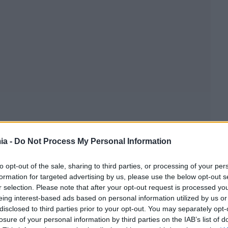
ia -
Do Not Process My Personal Information
to opt-out of the sale, sharing to third parties, or processing of your per
formation for targeted advertising by us, please use the below opt-out s
r selection. Please note that after your opt-out request is processed y
α προβλέπεται να υπάρχουν σχεδόν 8.000 κωδικοί
eing interest-based ads based on personal information utilized by us or
ες σούπερ μάρκετ που έχουν ετήσιο τζίρο άνω των 90
disclosed to third parties prior to your opt-out. You may separately opt-
losure of your personal information by third parties on the IAB’s list of