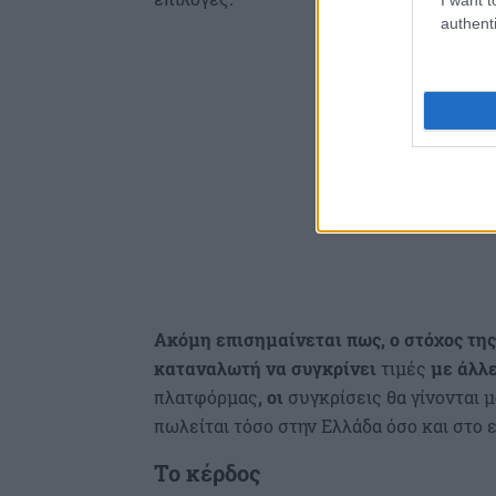
authenti
Ακόμη επισημαίνεται πως, ο στόχος της
καταναλωτή να συγκρίνει
τιμές
με άλλ
πλατφόρμας
, οι
συγκρίσεις θα γίνονται 
πωλείται τόσο στην Ελλάδα όσο και στο 
Το κέρδος