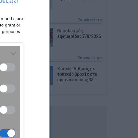
B’s List of
er and store
2 ώρες πριν
Επικαιρότητα
to grant or
Οι πολιτικές
ed purposes
εφημερίδες 7/8/2026
2 ώρες πριν
Επικαιρότητα
Καιρός: Αίθριος με
τοπικές βροχές στα
ορεινά και έως 38...