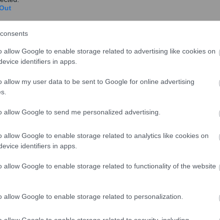
Out
consents
θα λειτουργεί η εφαρμογή. Ειδικότερα:
o allow Google to enable storage related to advertising like cookies on
evice identifiers in apps.
οϊόντα που επιθυμεί μέσω της μπάρας αναζήτησης ή
λατφόρμας και το σύστημα θα βγάζει τα αποτελέσματα
o allow my user data to be sent to Google for online advertising
ν προϊόντων από διαφορετικές αλυσίδες σούπερ
s.
to allow Google to send me personalized advertising.
 δημιουργεί το ψηφιακό καλάθι , όπου θα
θυμεί.
o allow Google to enable storage related to analytics like cookies on
evice identifiers in apps.
 θα υπολογίζεται αυτόματα το συνολικό κόστος ανά
να ενημερωνεται για το ποιο κατάστημα προσφέρει τη
o allow Google to enable storage related to functionality of the website
ων αγορών.
φόρμας ο καταναλωτής θα μπορεί να παρακολουθεί σε
o allow Google to enable storage related to personalization.
μές των προϊόντων και να βρίσκει τις πιο οικονομικές
o allow Google to enable storage related to security, including