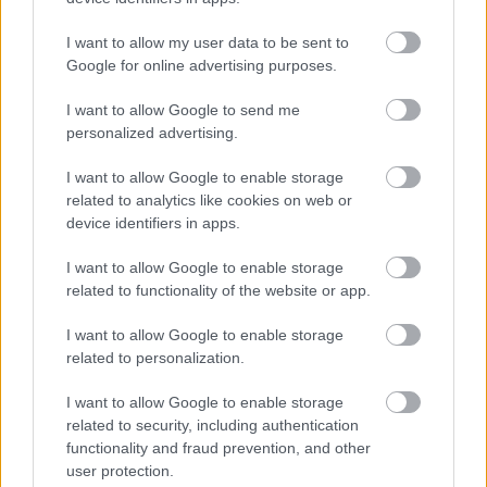
Άρτα: Πυρκαγιά σε υποσταθμό της
I want to allow my user data to be sent to
ΔΕΗ – Ορατές από 30 χιλιόμετρα οι
Google for online advertising purposes.
λάμψεις
I want to allow Google to send me
personalized advertising.
I want to allow Google to enable storage
related to analytics like cookies on web or
device identifiers in apps.
I want to allow Google to enable storage
related to functionality of the website or app.
I want to allow Google to enable storage
related to personalization.
I want to allow Google to enable storage
Έχουμε τα μικρόβια του συντρόφου
related to security, including authentication
functionality and fraud prevention, and other
μας – Μελέτη δείχνει ότι εραστές
user protection.
μοιράζονται έως και το 44% του