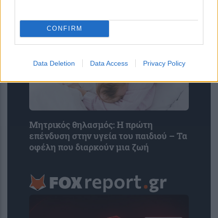
μικροβιώματός τους
CONFIRM
Data Deletion
Data Access
Privacy Policy
Μητρικός θηλασμός: Η πρώτη
επένδυση στην υγεία του παιδιού – Τα
οφέλη που διαρκούν μια ζωή