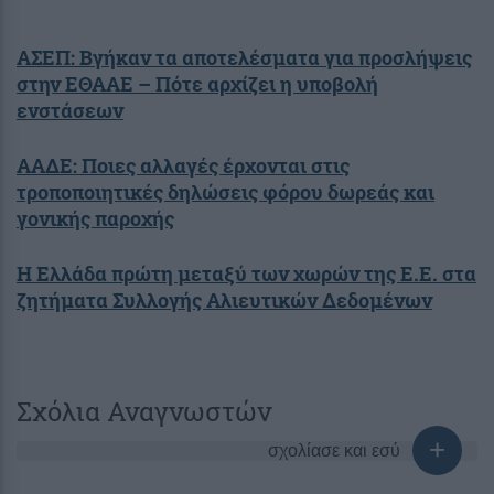
ΑΣΕΠ: Βγήκαν τα αποτελέσματα για προσλήψεις
στην ΕΘΑΑΕ – Πότε αρχίζει η υποβολή
ενστάσεων
ΑΑΔΕ: Ποιες αλλαγές έρχονται στις
τροποποιητικές δηλώσεις φόρου δωρεάς και
γονικής παροχής
Η Ελλάδα πρώτη μεταξύ των χωρών της Ε.Ε. στα
ζητήματα Συλλογής Αλιευτικών Δεδομένων
Σχόλια Αναγνωστών
σχολίασε και εσύ