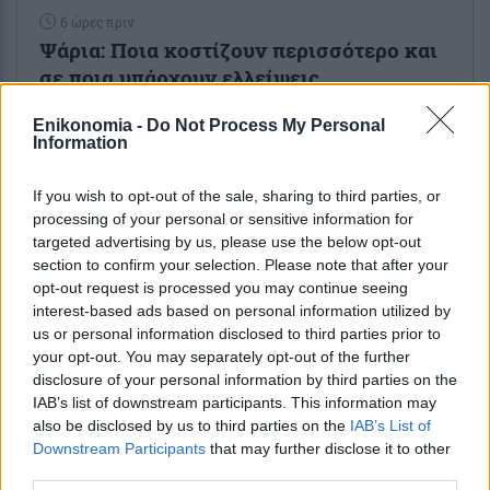
6 ώρες πριν
Ψάρια: Ποια κοστίζουν περισσότερο και
σε ποια υπάρχουν ελλείψεις
Enikonomia -
Do Not Process My Personal
8 ώρες πριν
Information
ΕΕΔΑΔΠ-Servicers: Αυτά είναι τα μέτρα
ανακούφιση που λαμβάνονται για τους
If you wish to opt-out of the sale, sharing to third parties, or
πληγέντες από τις πυρκαγιές
processing of your personal or sensitive information for
targeted advertising by us, please use the below opt-out
section to confirm your selection. Please note that after your
opt-out request is processed you may continue seeing
interest-based ads based on personal information utilized by
us or personal information disclosed to third parties prior to
your opt-out. You may separately opt-out of the further
ENIKOS NETWORK
disclosure of your personal information by third parties on the
IAB’s list of downstream participants. This information may
also be disclosed by us to third parties on the
IAB’s List of
Downstream Participants
that may further disclose it to other
third parties.