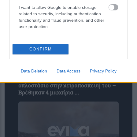
I want to allow Google to enable storage
related to security, including authentication
functionality and fraud prevention, and other
user protection.
CONFIRM
«Ελ. Βενιζέλος»: Συνελήφθη 37χρονος
Data Deletion
Data Access
Privacy Policy
που προσπάθησε να ταξιδέψει με…
οπλοστάσιο στην χειραποσκευή του –
Βρέθηκαν 4 μαχαίρια ...