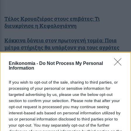
Tέλος Κρουαζιέρας στους επιβάτες: Τι
διευκρίνισε η Κεφαλογιάννη
Κόκκινα δάνεια στον πρωτογενή τομέα: Ποια
μέτρα στήριξης θα υπάρξουν για τους αγρότες
σύμφωνα με τον Τσιάρα
Enikonomia -
Do Not Process My Personal
Information
Έρχεται Golden Visa και στις επιχειρήσεις
-Ποιες αφορά
If you wish to opt-out of the sale, sharing to third parties, or
processing of your personal or sensitive information for
targeted advertising by us, please use the below opt-out
section to confirm your selection. Please note that after your
Σχόλια Αναγνωστών
opt-out request is processed you may continue seeing
interest-based ads based on personal information utilized by
σχολίασε και εσύ
us or personal information disclosed to third parties prior to
your opt-out. You may separately opt-out of the further