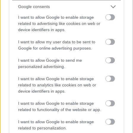
Google consents
32 λεπτά πριν
Προκήρυξη 6Κ/2026 του ΑΣΕΠ για 315
I want to allow Google to enable storage
related to advertising like cookies on web or
προσλήψεις στο Δημόσιο: Πόσες
device identifiers in apps.
αιτήσεις έχουν υποβληθεί
I want to allow my user data to be sent to
1 ώρα πριν
Google for online advertising purposes.
Ενισχύσεις de minimis ύψους 24,6 εκατ.
I want to allow Google to send me
ευρώ σε αγρότες: Άνοιξε η πλατφόρμα
personalized advertising.
για τις αιτήσεις – Τα ποσά...
I want to allow Google to enable storage
related to analytics like cookies on web or
device identifiers in apps.
I want to allow Google to enable storage
ENIKOS NETWORK
related to functionality of the website or app.
I want to allow Google to enable storage
related to personalization.