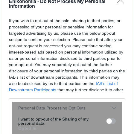
Enikonomia -
Do Not Process My Personal
Information
Φωτιά στην Aγία Μαρίνα Ηλείας –
Επιχειρούν εναέρια μέσα
If you wish to opt-out of the sale, sharing to third parties, or
processing of your personal or sensitive information for
targeted advertising by us, please use the below opt-out
section to confirm your selection. Please note that after your
opt-out request is processed you may continue seeing
interest-based ads based on personal information utilized by
us or personal information disclosed to third parties prior to
your opt-out. You may separately opt-out of the further
disclosure of your personal information by third parties on the
IAB’s list of downstream participants. This information may
also be disclosed by us to third parties on the
IAB’s List of
Downstream Participants
that may further disclose it to other
Συγκινεί ο γιος του Αντώνη Σαμαρά –
third parties.
Δημοσίευσε οικογενειακή
Please note that this website/app uses one or more Google
φωτογραφία για τον έναν χρόνο από
Personal Data Processing Opt Outs
services and may gather and store information including but
τον θάνατο της αδελφής του, Λ...
not limited to your visit or usage behaviour. You may click to
I want to opt-out of the Sharing of my
personal data.
grant or deny consent to Google and its third-party tags to
Opted In
use your data for below specified purposes in below Google