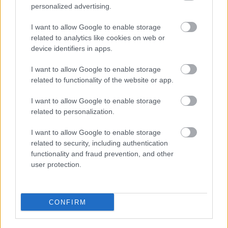
personalized advertising.
I want to allow Google to enable storage
related to analytics like cookies on web or
«Μου έδιναν 2,5 χρόνια ζωής»: Η
device identifiers in apps.
ιστορία της γυναίκας που νίκησε τα
προγνωστικά και έδωσε φωνή στους
I want to allow Google to enable storage
ασθενείς
related to functionality of the website or app.
I want to allow Google to enable storage
related to personalization.
I want to allow Google to enable storage
related to security, including authentication
functionality and fraud prevention, and other
user protection.
CONFIRM