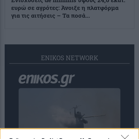
ευρώ σε αγρότες: Άνοιξε η πλατφόρμα
για τις αιτήσεις – Τα ποσά...
ENIKOS NETWORK