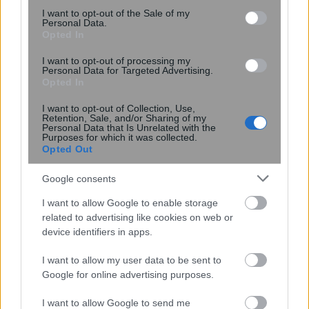
consent section.
I want to opt-out of the Sale of my
Personal Data.
Opted In
I want to opt-out of processing my
Personal Data for Targeted Advertising.
Opted In
I want to opt-out of Collection, Use,
Retention, Sale, and/or Sharing of my
Personal Data that Is Unrelated with the
Purposes for which it was collected.
Opted Out
ΠΙΣ: Η Προσωρινή Διοικούσα
Google consents
Επιτροπή δεσμεύεται για εκλογές με
πλήρη νομιμότητα και διαφάνεια
I want to allow Google to enable storage
related to advertising like cookies on web or
device identifiers in apps.
I want to allow my user data to be sent to
Google for online advertising purposes.
I want to allow Google to send me