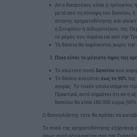
Αν ο δικαιούχος είναι i) τρίτεκνος
μετά από τη σύναψη του δανείου, ή 
αίτησης χρηματοδότησης και αποκτ
ή Σουφλίου ή Διδυμοτείχου, της Πε
το μέρος που παρέχεται από την Τρά
Τα δάνεια θα παρέχονται χωρίς την
Ποιο είναι το μέγιστο ύψος της χ
Το ανώτατο ποσό
δανείου
που χορηγ
Το δάνειο καλύπτει
έως το 90%
της 
αγοράς. Το τυχόν υπολειπόμενο τίμ
Πρακτικά, αυτό σημαίνει ότι αν η α
δανείου θα είναι 180.000 ευρώ (90% 
Ο δανειολήπτης τότε θα πρέπει να καταβ
Το ποσό της χρηματοδότησης εξαρτάται α
όπως αυτή αξιολογείται από την Τράπεζα