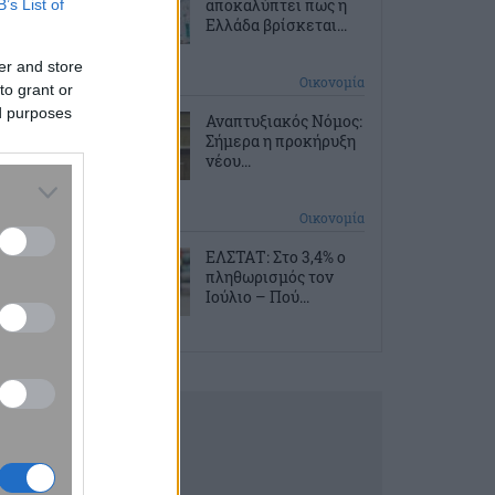
αποκαλύπτει πως η
B’s List of
Ελλάδα βρίσκεται...
er and store
2 ώρες πριν
Οικονομία
to grant or
ed purposes
Αναπτυξιακός Νόμος:
Σήμερα η προκήρυξη
νέου...
2 ώρες πριν
Οικονομία
ΕΛΣΤΑΤ: Στο 3,4% ο
πληθωρισμός τον
Ιούλιο – Πού...