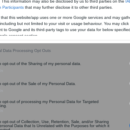
. This information may also be disclosed by us to third parties on the
IA
Participants
that may further disclose it to other third parties.
 that this website/app uses one or more Google services and may gath
including but not limited to your visit or usage behaviour. You may click 
υρώ αυξάνεται στα
35.000 ευρώ ενώ αυξάνεται
για κάθε
 to Google and its third-party tags to use your data for below specifi
ogle consent section.
λαδή, μια τετραμελής οικογένεια που έχει τώρα
ν αυτό πηγαίνει στις 45.000 ευρώ. Στις
μονογονεϊκές
l Data Processing Opt Outs
σε 39.000 ευρώ.
o opt-out of the Sharing of my personal data.
In
o opt-out of the Sale of my Personal Data.
In
to opt-out of processing my Personal Data for Targeted
ing.
In
o opt-out of Collection, Use, Retention, Sale, and/or Sharing
ersonal Data that Is Unrelated with the Purposes for which it
lected.