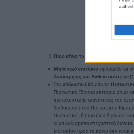
authenti
Ποιο είναι το οικονομικό πλεονέκ
Μηδενικό επιτόκιο
εφαρμόζεται γι
Ανάκαμψης και Ανθεκτικότητας (
Στο
υπόλοιπο 50%
από το
Πιστωτικ
Πιστωτικό Ίδρυμα επιτόκιο όπως α
πιστοληπτικής ικανότητας του αιτο
διαδικασίες του Πιστωτικού Ιδρύμα
Πιστωτικό Ίδρυμα έχει δηλώσει κα
εξασφαλισμένα στεγαστικά δάνεια.
επιτοκίου προς τα πάνω δεν είναι ε