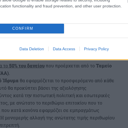
cation functionality and fraud prevention, and other user protection.
CONFIRM
Data Deletion
Data Access
Privacy Policy
τημα για τον δικαιούχο του Προγράμματος;
α το
50% του δανείου
που προέρχεται από το
Ταμείο
ΤΑΑ)
.
ό Ίδρυμα
θα εφαρμόζεται το προσφερόμενο από κάθε
υτό θα προκύπτει βάσει της αξιολόγησης
ύντος κατά την πιστωτική πολιτική και εσωτερικές
τος, με ανώτατο το περιθώριο επιτοκίου που το
ι που κατά κανόνα εφαρμόζει σε εμπραγμάτως
 Η μονομερής αλλαγή της ανώτατης τιμής περιθωρίου
πιτρεπτή.