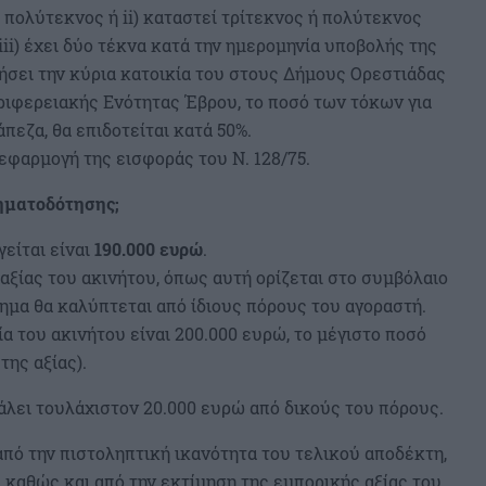
 ή πολύτεκνος ή ii) καταστεί τρίτεκνος ή πολύτεκνος
iii) έχει δύο τέκνα κατά την ημερομηνία υποβολής της
ήσει την κύρια κατοικία του στους Δήμους Ορεστιάδας
ριφερειακής Ενότητας Έβρου, το ποσό των τόκων για
πεζα, θα επιδοτείται κατά 50%.
 εφαρμογή της εισφοράς του Ν. 128/75.
ρηματοδότησης;
είται είναι
190.000 ευρώ
.
αξίας του ακινήτου, όπως αυτή ορίζεται στο συμβόλαιο
ημα θα καλύπτεται από ίδιους πόρους του αγοραστή.
ξία του ακινήτου είναι 200.000 ευρώ, το μέγιστο ποσό
της αξίας).
άλει τουλάχιστον 20.000 ευρώ από δικούς του πόρους.
πό την πιστοληπτική ικανότητα του τελικού αποδέκτη,
, καθώς και από την εκτίμηση της εμπορικής αξίας του