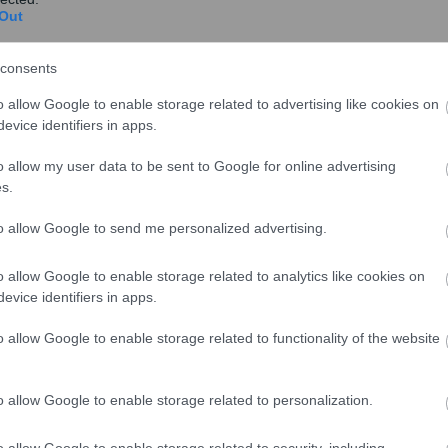
Out
consents
σμός του Προγράμματος;
o allow Google to enable storage related to advertising like cookies on
ίτι μου ΙΙ»
διαμορφώνεται ως εξής:
evice identifiers in apps.
κατομμύρια ευρώ
.
o allow my user data to be sent to Google for online advertising
s.
to allow Google to send me personalized advertising.
ς και Ανθεκτικότητας (ΤΑΑ)
, με
μηδενικό επιτόκιο
.
ατα
.
o allow Google to enable storage related to analytics like cookies on
evice identifiers in apps.
ρηματοδότηση
20.000 ωφελούμενων
για την αγορά
o allow Google to enable storage related to functionality of the website
o allow Google to enable storage related to personalization.
o allow Google to enable storage related to security, including