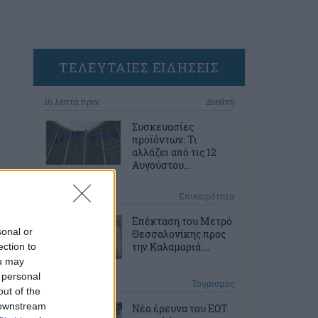
ΤΕΛΕΥΤΑΙΕΣ ΕΙΔΗΣΕΙΣ
16 λεπτά πριν
Διεθνή
Συσκευασίες
προϊόντων: Τι
αλλάζει από τις 12
Αυγούστου...
46 λεπτά πριν
Επικαιρότητα
Επέκταση του Μετρό
sonal or
Θεσσαλονίκης προς
την Καλαμαριά:...
ection to
ou may
 personal
1 ώρα πριν
Τουρισμός
out of the
 downstream
Νέα έρευνα του ΕΟΤ