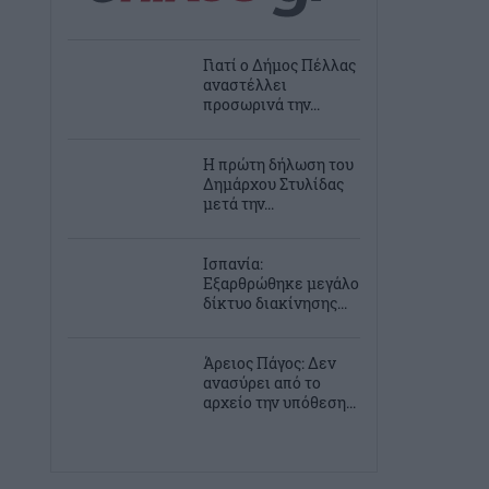
Γιατί ο Δήμος Πέλλας
αναστέλλει
προσωρινά την...
Η πρώτη δήλωση του
Δημάρχου Στυλίδας
μετά την...
Ισπανία:
Εξαρθρώθηκε μεγάλο
δίκτυο διακίνησης...
Άρειος Πάγος: Δεν
ανασύρει από το
αρχείο την υπόθεση...