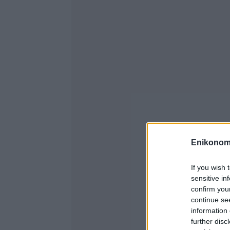
Enikonom
If you wish 
sensitive in
confirm you
continue se
information 
further disc