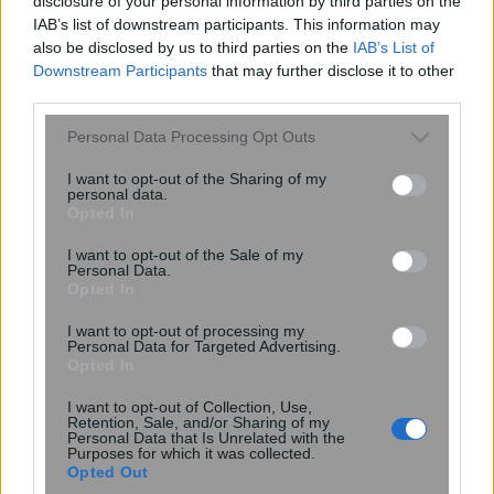
disclosure of your personal information by third parties on the
IAB’s list of downstream participants. This information may
also be disclosed by us to third parties on the
IAB’s List of
Downstream Participants
that may further disclose it to other
Κρατικός Προϋπολογισμός: Πρωτογενές
third parties.
πλεόνασμα 7,94 δισ. ευρώ στην περίοδο
Please note that this website/app uses one or more Google
Personal Data Processing Opt Outs
Ιανουαρίου – Ιουλίου
services and may gather and store information including but
not limited to your visit or usage behaviour. You may click to
I want to opt-out of the Sharing of my
personal data.
e-ΕΦΚΑ: Σήμερα Δευτέρα 25 Αυγούστου
grant or deny consent to Google and its third-party tags to
Opted In
καταβάλλονται αναδρομικά σε 47.055
use your data for below specified purposes in below Google
consent section.
συνταξιούχους
I want to opt-out of the Sale of my
Personal Data.
Opted In
Συντάξεις Σεπτεμβρίου: Ποιοι συνταξιούχοι
I want to opt-out of processing my
πληρώνονται σήμερα Δευτέρα
Personal Data for Targeted Advertising.
Opted In
I want to opt-out of Collection, Use,
Retention, Sale, and/or Sharing of my
Personal Data that Is Unrelated with the
Σχόλια Αναγνωστών
Purposes for which it was collected.
Opted Out
σχολίασε και εσύ