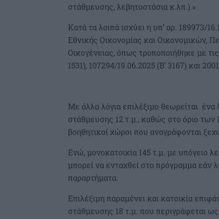
στάθμευσης, λεβητοστάσια κ.λπ.).»
Κατά τα λοιπά ισχύει η υπ’ αρ. 189973/1
Εθνικής Οικονομίας και Οικονομικών, Πε
Οικογένειας, όπως τροποποιήθηκε με τις υ
1531), 107294/19.06.2025 (Β’ 3167) και 200
Με άλλα λόγια επιλέξιμο θεωρείται ένα δ
στάθμευσης 12 τ.μ., καθώς στο όριο των 1
βοηθητικοί χώροι που αναγράφονται ξεχ
Ενώ, μονοκατοικία 145 τ.μ. με υπόγειο λ
μπορεί να ενταχθεί στο πρόγραμμα εάν λ
παραρτήματα.
Επιλέξιμη παραμένει και κατοικία επιφάν
στάθμευσης 18 τ.μ. που περιγράφεται ω