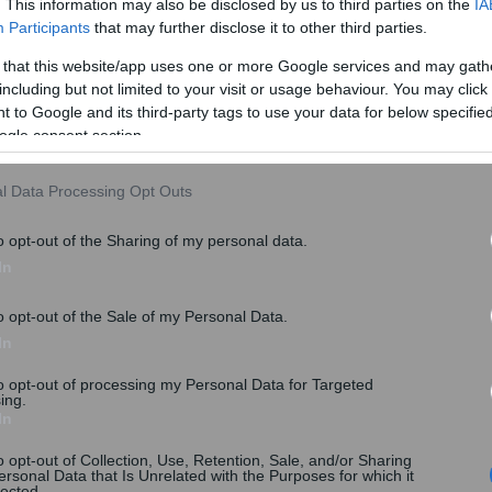
. This information may also be disclosed by us to third parties on the
IA
αιο αγοράς περιγράφονται ως παραρτήματα ή
Participants
that may further disclose it to other third parties.
φορά ρητά και τους βοηθητικούς χώρους μεταξύ των
 θέσεις στάθμευσης, λεβητοστάσια και λοιποί
 that this website/app uses one or more Google services and may gath
including but not limited to your visit or usage behaviour. You may click 
ύονται από ενοχικά ή εμπράγματα δικαιώματα.
 to Google and its third-party tags to use your data for below specifi
ήταν ευκρινές εάν στις περιπτώσεις μονοκατοικιών η
ogle consent section.
ονταν στο επιτρεπόμενο εμβαδόν.
l Data Processing Opt Outs
o opt-out of the Sharing of my personal data.
In
o opt-out of the Sale of my Personal Data.
In
to opt-out of processing my Personal Data for Targeted
ing.
In
o opt-out of Collection, Use, Retention, Sale, and/or Sharing
ersonal Data that Is Unrelated with the Purposes for which it
lected.