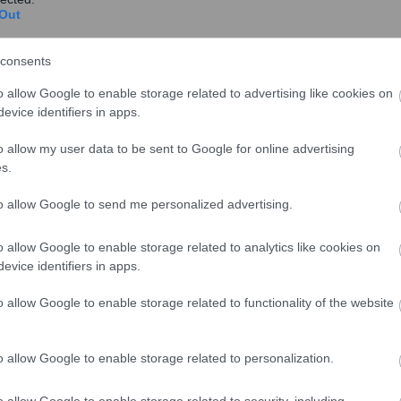
Out
26-01-2026 (ΦΕΚ Β’ 297/27-01-2026) αναφέρει πως
consents
.2024 (Β’ 6894) κοινής απόφασης των Υπουργών Εθνικής
o allow Google to enable storage related to advertising like cookies on
evice identifiers in apps.
τος και Ενέργειας, Κοινωνικής Συνοχής και
σης της επιλεξιμότητας για το πρόγραμμα στεγαστικών
o allow my user data to be sent to Google for online advertising
 ΙΙ”, με πόρους του Ταμείου Ανάκαμψης και
s.
δικασίας διάθεσης κεφαλαίων στην Ελληνική
to allow Google to send me personalized advertising.
τικά Ιδρύματα» που αφορά μόνο στην προσθήκη τρίτου
ρου 4, ως εξής:
o allow Google to enable storage related to analytics like cookies on
evice identifiers in apps.
παρακολουθημάτων, ιδίως στην περίπτωση των
ώρους, οι οποίοι στο οικείο συμβόλαιο αγοράς
o allow Google to enable storage related to functionality of the website
δεικτικά αποθήκες, θέσεις στάθμευσης, λεβητοστάσια
o allow Google to enable storage related to personalization.
o allow Google to enable storage related to security, including