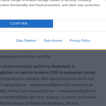
cation functionality and fraud prevention, and other user protection.
CONFIRM
Data Deletion
Data Access
Privacy Policy
 διαμορφώνεται πλέον ως εξής:
 ενιαία αυτοτελή οριζόντια ιδιοκτησία ή
ερβαίνει τα εκατόν πενήντα (150) τετραγωνικά μέτρα
υ προηγούμενου εδαφίου δεν προσμετρώνται αυτά που
ς παραρτήματα – παρακολουθήματα του ακινήτου με
ληθής έννοια των παραρτημάτων – παρακολουθημάτων,
, καταλαμβάνει και τους χώρους, οι οποίοι στο οικείο
ητικοί χώροι (ενδεικτικά αποθήκες, θέσεις