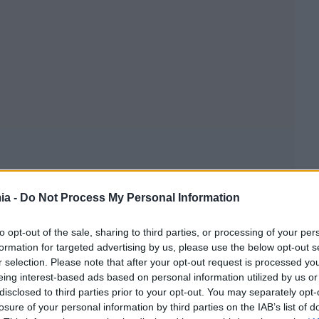
ia -
Do Not Process My Personal Information
to opt-out of the sale, sharing to third parties, or processing of your per
μ. 13337 ΕΞ 26-01-2026 που δημοσιεύθηκε στην
formation for targeted advertising by us, please use the below opt-out s
-01-2026)
, οι τροποποιήσεις του προγράμματος «Σπίτι
r selection. Please note that after your opt-out request is processed y
ες αλλά και τις οριζόντιες ιδιοκτησίες.
eing interest-based ads based on personal information utilized by us or
disclosed to third parties prior to your opt-out. You may separately opt-
όριο επιφάνειας των 150 τετραγωνικών μέτρων δεν
losure of your personal information by third parties on the IAB’s list of