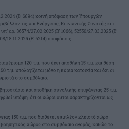
6.12.2024 (Β’ 6894) κοινή απόφαση των Υπουργών
ριβάλλοντος και Ενέργειας, Κοινωνικής Συνοχής και
π’ αρ. 36574/27.02.2025 (Β’ 1066), 52550/27.03.2025 (Β’
108/18.11.2025 (Β’ 6214) αποφάσεις.
ιαμέρισμα 120 τ.μ. που έχει αποθήκη 15 τ.μ. και θέση
50 τ.μ. υπολογίζεται μόνο η κύρια κατοικία και όχι οι
ωριστά στο συμβόλαιο.
εβητοστάσιο και αποθήκη συνολικής επιφάνειας 25 τ.μ.
ηφθεί υπόψη ότι οι χώροι αυτοί χαρακτηρίζονται ως
ειας 150 τ.μ. που διαθέτει επιπλέον κλειστό χώρο
ς βοηθητικός χώρος στο συμβόλαιο αγοράς, καθώς το