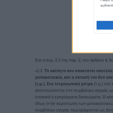
authenti
Και η περ. 2.3 της παρ. 2, του άρθρου 4,
«2.3.
Το ακίνητο που αποκτάται αποτελεί
μονοκατοικία, και η έκτασή του δεν υπ
(τ.μ.). Στα τετραγωνικά μέτρα
(τ.μ.) το
αποτυπώνονται στο συμβόλαιο αγοράς ω
ενοχικά ή εμπράγματα δικαιώματα. Η α
ιδίως στην περίπτωση των μονοκατοικιών
συμβόλαιο αγοράς περιγράφονται ως βοηθ