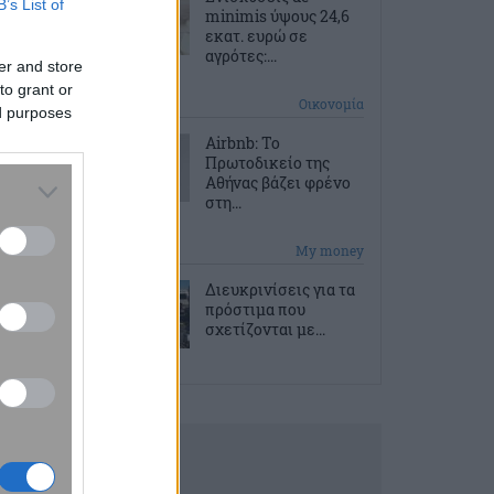
B’s List of
minimis ύψους 24,6
εκατ. ευρώ σε
αγρότες:...
er and store
to grant or
2 ώρες πριν
Οικονομία
ed purposes
Airbnb: Το
Πρωτοδικείο της
Αθήνας βάζει φρένο
στη...
2 ώρες πριν
My money
Διευκρινίσεις για τα
πρόστιμα που
σχετίζονται με...