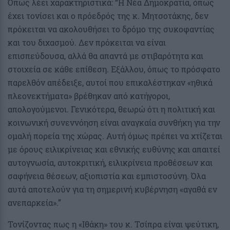
Όπως λέει χαρακτηριστικά: “Η Νέα Δημοκρατία, όπως
έχει τονίσει και ο πρόεδρός της κ. Μητσοτάκης, δεν
πρόκειται να ακολουθήσει το δρόμο της συκοφαντίας
και του διχασμού. Δεν πρόκειται να είναι
επισπεύδουσα, αλλά θα απαντά με στιβαρότητα και
στοιχεία σε κάθε επίθεση. Εξάλλου, όπως το πρόσφατο
παρελθόν απέδειξε, αυτοί που επικαλέστηκαν «ηθικά
πλεονεκτήματα» βρέθηκαν από κατήγοροι,
απολογούμενοι. Γενικότερα, θεωρώ ότι η πολιτική και
κοινωνική συνεννόηση είναι αναγκαία συνθήκη για την
ομαλή πορεία της χώρας. Αυτή όμως πρέπει να χτίζεται
με όρους ειλικρίνειας και εθνικής ευθύνης και απαιτεί
αυτογνωσία, αυτοκριτική, ειλικρίνεια προθέσεων και
σαφήνεια θέσεων, αξιοπιστία και εμπιστοσύνη. Όλα
αυτά αποτελούν για τη σημερινή κυβέρνηση «αγαθά εν
ανεπαρκεία».”
Τονίζοντας πως η «Ιθάκη» του κ. Τσίπρα είναι ψεύτικη,