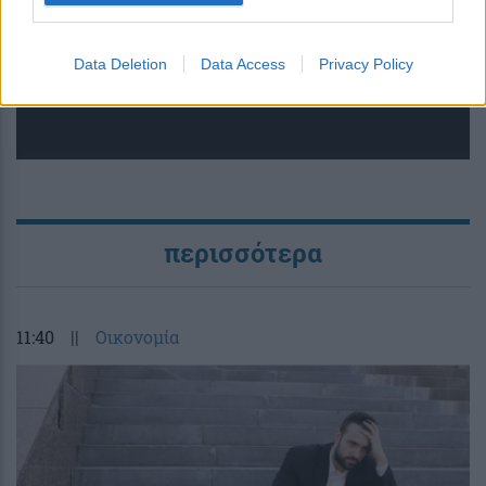
νανομέτρου τη συμπεριφορά 2D
υλικών
Data Deletion
Data Access
Privacy Policy
περισσότερα
11:40
||
Οικονομία