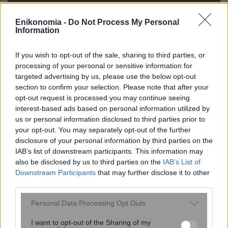
Εξοχική κατοικία: Πού υπάρχουν
ακόμη ευκαιρίες – Γιατί όλο και
Enikonomia -
Do Not Process My Personal
Information
περισσότεροι Έλληνες μένουν εκτός
αγοράς
If you wish to opt-out of the sale, sharing to third parties, or
processing of your personal or sensitive information for
targeted advertising by us, please use the below opt-out
section to confirm your selection. Please note that after your
opt-out request is processed you may continue seeing
interest-based ads based on personal information utilized by
us or personal information disclosed to third parties prior to
your opt-out. You may separately opt-out of the further
disclosure of your personal information by third parties on the
IAB’s list of downstream participants. This information may
also be disclosed by us to third parties on the
IAB’s List of
Downstream Participants
that may further disclose it to other
third parties.
Please note that this website/app uses one or more Google
Ο αριθμός των παιδιών που έχετε
Personal Data Processing Opt Outs
services and may gather and store information including but
μπορεί να δείξει πόσο θα ζήσετε –
not limited to your visit or usage behaviour. You may click to
I want to opt-out of the Sharing of my
Πόσα παιδιά φέρνουν μακροζωία