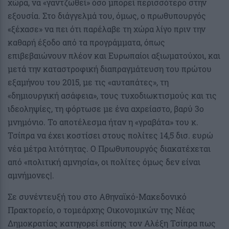
χώρα, να «γαντζωθεί» όσο μπορεί περισσότερο στην
εξουσία. Στο διάγγελμά του, όμως, ο πρωθυπουργός
«ξέχασε» να πει ότι παρέλαβε τη χώρα λίγο πριν την
καθαρή έξοδο από τα προγράμματα, όπως
επιβεβαιώνουν πλέον και Ευρωπαίοι αξιωματούχοι, και
μετά την καταστροφική διαπραγμάτευση του πρώτου
εξαμήνου του 2015, με τις «αυταπάτες», τη
«δημιουργική ασάφεια», τους τυχοδιωκτισμούς και τις
ιδεοληψίες, τη φόρτωσε με ένα αχρείαστο, βαρύ 3ο
μνημόνιο. Το αποτέλεσμα ήταν η «γραβάτα» του κ.
Τσίπρα να έχει κοστίσει στους πολίτες 14,5 δισ. ευρώ
νέα μέτρα λιτότητας. Ο Πρωθυπουργός διακατέχεται
από «πολιτική αμνησία», οι πολίτες όμως δεν είναι
αμνήμονες|.
Σε συνέντευξή του στο Αθηναϊκό-Μακεδονικό
Πρακτορείο, ο τομεάρχης Οικονομικών της Νέας
Δημοκρατίας κατηγορεί επίσης τον Αλέξη Τσίπρα πως