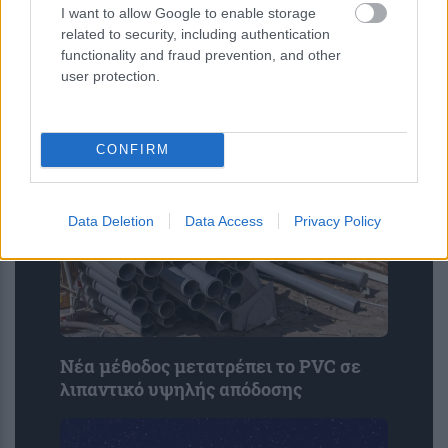
ΕΙΝΑΠ: Καταγγέλλει αιφνιδιαστική
I want to allow Google to enable storage
αλλαγή στο πρόγραμμα εφημεριών
related to security, including authentication
του Σισμανογλείου
functionality and fraud prevention, and other
user protection.
CONFIRM
Data Deletion
Data Access
Privacy Policy
Νέα μέθοδος μετατρέπει το PVC σε
λιπαντικό υψηλής απόδοσης