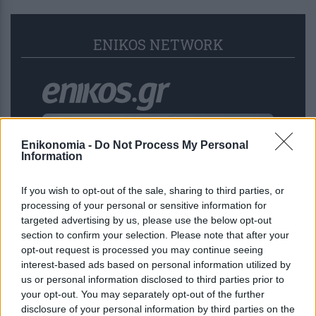
ENIKOS NETWORK
Enikonomia -
Do Not Process My Personal
Information
If you wish to opt-out of the sale, sharing to third parties, or
processing of your personal or sensitive information for
targeted advertising by us, please use the below opt-out
section to confirm your selection. Please note that after your
opt-out request is processed you may continue seeing
Τροχαίο στις Σέρρες: «Δεν ήταν μόνο η
interest-based ads based on personal information utilized by
αυξημένη ταχύτητα, ίσως κάτι
us or personal information disclosed to third parties prior to
your opt-out. You may separately opt-out of the further
απέσπασε την προσοχή του οδηγού»
disclosure of your personal information by third parties on the
εκτιμά πραγματογνώμονας