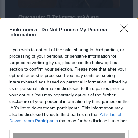
Ουκρανία: Ο Ζελένσκι μιλά για
ανάπτυξη έως 50.000
Enikonomia -
Do Not Process My Personal
Βορειοκορεατών στη Ρωσία – Η
Information
Μόσχα ανακοινώνει νέες καταλήψεις
στο Ντονέτ...
If you wish to opt-out of the sale, sharing to third parties, or
processing of your personal or sensitive information for
targeted advertising by us, please use the below opt-out
section to confirm your selection. Please note that after your
opt-out request is processed you may continue seeing
interest-based ads based on personal information utilized by
us or personal information disclosed to third parties prior to
your opt-out. You may separately opt-out of the further
disclosure of your personal information by third parties on the
IAB’s list of downstream participants. This information may
also be disclosed by us to third parties on the
IAB’s List of
Downstream Participants
that may further disclose it to other
third parties.
Please note that this website/app uses one or more Google