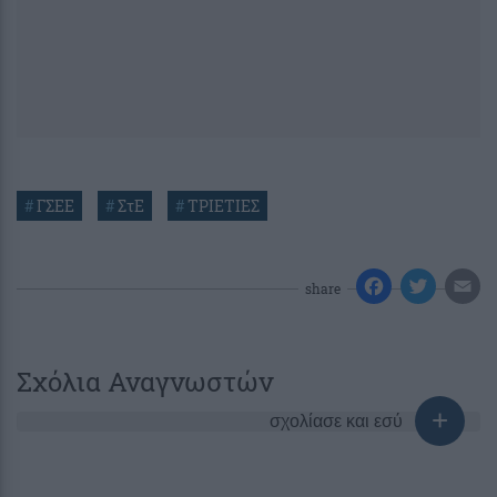
#
ΓΣΕΕ
#
ΣτΕ
#
ΤΡΙΕΤΙΕΣ
share
Σχόλια Αναγνωστών
σχολίασε και εσύ