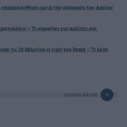
α επακολουθήσει μετά την απόφαση του Αρείου
ματολόγιο – Τι σημαίνει για πολίτες και
πό τις 10 Μαρτίου η τιμή του brent – Τι λένε
σχολίασε και εσύ