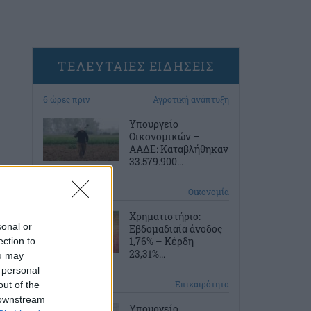
ΤΕΛΕΥΤΑΙΕΣ ΕΙΔΗΣΕΙΣ
6 ώρες πριν
Αγροτική ανάπτυξη
Υπουργείο
Οικονομικών –
ΑΑΔΕ: Καταβλήθηκαν
33.579.900...
7 ώρες πριν
Οικονομία
Χρηματιστήριο:
sonal or
Εβδομαδιαία άνοδος
1,76% – Κέρδη
ection to
23,31%...
ou may
 personal
7 ώρες πριν
Επικαιρότητα
out of the
 downstream
Υπουργείο