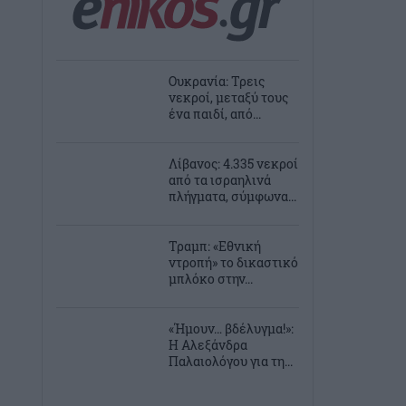
Ουκρανία: Τρεις
νεκροί, μεταξύ τους
ένα παιδί, από...
Λίβανος: 4.335 νεκροί
από τα ισραηλινά
πλήγματα, σύμφωνα...
Τραμπ: «Εθνική
ντροπή» το δικαστικό
μπλόκο στην...
«Ήμουν… βδέλυγμα!»:
Η Αλεξάνδρα
Παλαιολόγου για τη...