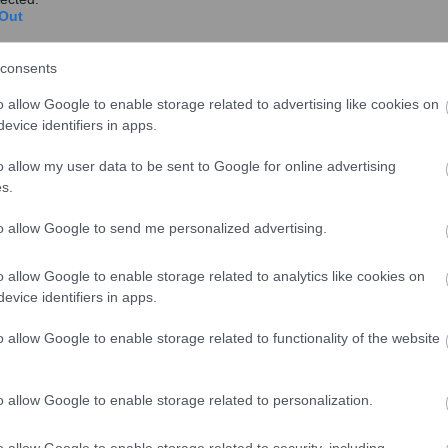
Out
consents
o allow Google to enable storage related to advertising like cookies on
evice identifiers in apps.
o allow my user data to be sent to Google for online advertising
Οικονομικής Συνεργασίας και Ανάπτυξης και το
s.
, θέτουν θέμα επανεξέτασης των πολλών
ό, δηλαδή να βρεθεί δημοσιονομικός χώρος για αυτούς
to allow Google to send me personalized advertising.
ρε χαρακτηριστικά.
o allow Google to enable storage related to analytics like cookies on
τι όσο πατάσσεται η φοροδιαφυγή δημιουργούνται οι
evice identifiers in apps.
ών συντελεστών.
o allow Google to enable storage related to functionality of the website
 σχηματισμού κυβέρνησης μετά τις επόμενες εκλογές ο
ξει τέτοιο ενδεχόμενο θα βλάψει την οικονομία».
o allow Google to enable storage related to personalization.
o allow Google to enable storage related to security, including