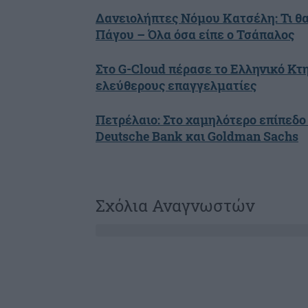
Δανειολήπτες Νόμου Κατσέλη: Τι θ
Πάγου – Όλα όσα είπε ο Τσάπαλος
Στο G-Cloud πέρασε το Ελληνικό Κτη
ελεύθερους επαγγελματίες
Πετρέλαιο: Στο χαμηλότερο επίπεδο α
Deutsche Bank και Goldman Sachs
Σχόλια Αναγνωστών