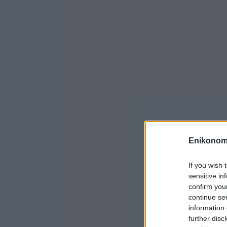
Enikonom
If you wish 
sensitive in
confirm you
continue se
information 
further disc