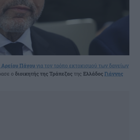
Αρείου Πάγου
για τον τρόπο εκτοκισμού των δανείων
ασε ο
διοικητής της Τράπεζας
της
Ελλάδος
Γιάννης