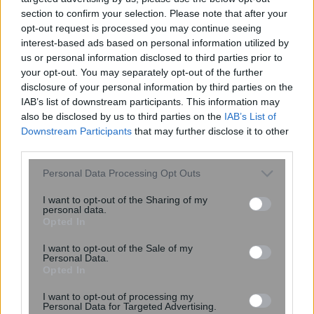
αρνητικότητα – Τις λένε συνήθως οι
section to confirm your selection. Please note that after your
«losers»
opt-out request is processed you may continue seeing
interest-based ads based on personal information utilized by
us or personal information disclosed to third parties prior to
your opt-out. You may separately opt-out of the further
disclosure of your personal information by third parties on the
IAB’s list of downstream participants. This information may
also be disclosed by us to third parties on the
IAB’s List of
Downstream Participants
that may further disclose it to other
third parties.
Please note that this website/app uses one or more Google
Personal Data Processing Opt Outs
services and may gather and store information including but
Ελληνικός Ερυθρός Σταυρός: Τι πρέπει
not limited to your visit or usage behaviour. You may click to
I want to opt-out of the Sharing of my
personal data.
να περιέχει το φαρμακείο Πρώτων
grant or deny consent to Google and its third-party tags to
Opted In
use your data for below specified purposes in below Google
Βοηθειών στο αυτοκίνητο
consent section.
I want to opt-out of the Sale of my
Personal Data.
Opted In
I want to opt-out of processing my
Personal Data for Targeted Advertising.