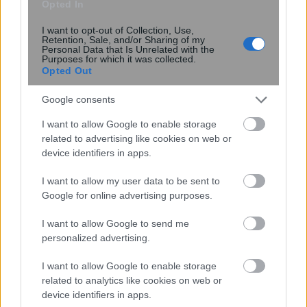
Opted In
I want to opt-out of Collection, Use,
Retention, Sale, and/or Sharing of my
Personal Data that Is Unrelated with the
Purposes for which it was collected.
Opted Out
Google consents
I want to allow Google to enable storage
Στον «καθρεφτένιο κόσμο» τα
related to advertising like cookies on web or
σωματίδια μετατρέπονται σε
device identifiers in apps.
κβαντικά κύματα – Λύνεται το
παράδοξο του μαγνητικού μονόπολου
I want to allow my user data to be sent to
Google for online advertising purposes.
I want to allow Google to send me
personalized advertising.
I want to allow Google to enable storage
related to analytics like cookies on web or
device identifiers in apps.