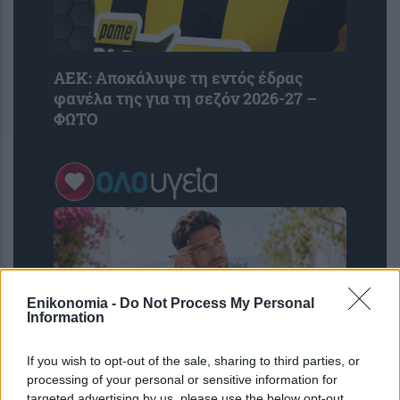
ΑΕΚ: Αποκάλυψε τη εντός έδρας
φανέλα της για τη σεζόν 2026-27 –
ΦΩΤΟ
Enikonomia -
Do Not Process My Personal
Information
If you wish to opt-out of the sale, sharing to third parties, or
processing of your personal or sensitive information for
11 φράσεις που συνδέονται με
targeted advertising by us, please use the below opt-out