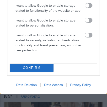
I want to allow Google to enable storage
related to functionality of the website or app.
Φυσικοί παρακολουθούν ηλεκτρόνια
να σχηματίζουν και να
I want to allow Google to enable storage
ανασχηματίζουν συνυπάρχουσες
related to personalization.
φάσεις
I want to allow Google to enable storage
related to security, including authentication
functionality and fraud prevention, and other
user protection.
CONFIRM
περισσότερα
Data Deletion
Data Access
Privacy Policy
18:57
||
Οικονομία