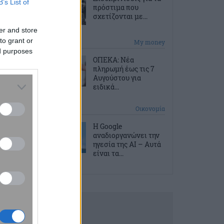
B’s List of
πρόστιμα που
σχετίζονται με...
er and store
to grant or
2 ώρες πριν
My money
ed purposes
ΟΠΕΚΑ: Νέα
πληρωμή έως τις 7
Αυγούστου για
ειδικά...
2 ώρες πριν
Οικονομία
Η Google
αναδιοργανώνει την
ηγεσία της AI – Αυτά
είναι τα...