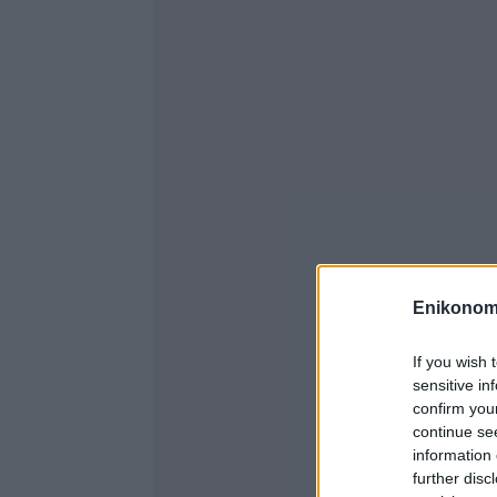
Enikonom
If you wish 
sensitive in
confirm you
continue se
information 
further disc