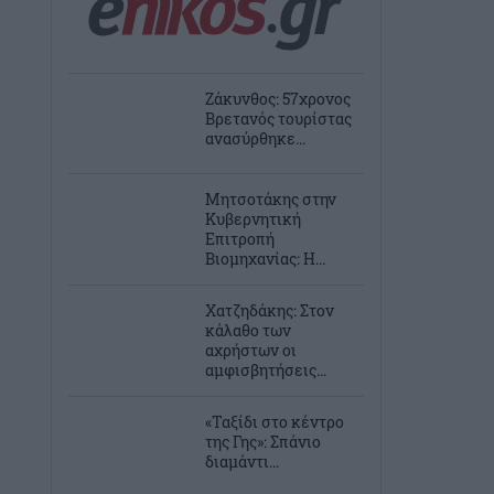
Ζάκυνθος: 57χρονος
Βρετανός τουρίστας
ανασύρθηκε...
Μητσοτάκης στην
Κυβερνητική
Επιτροπή
Βιομηχανίας: Η...
Χατζηδάκης: Στον
κάλαθο των
αχρήστων οι
αμφισβητήσεις...
«Ταξίδι στο κέντρο
της Γης»: Σπάνιο
διαμάντι...