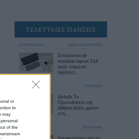
ΤΕΛΕΥΤΑΙΕΣ ΕΙΔΗΣΕΙΣ
23 λεπτά πριν
Αγροτική ανάπτυξη
Ενισχύσεις de
minimis ύψους 24,6
εκατ. ευρώ σε
αγρότες:...
53 λεπτά πριν
Οικονομία
Airbnb: Το
sonal or
Πρωτοδικείο της
Αθήνας βάζει φρένο
ection to
στη...
ou may
 personal
1 ώρα πριν
My money
out of the
 downstream
Διευκρινίσεις για τα