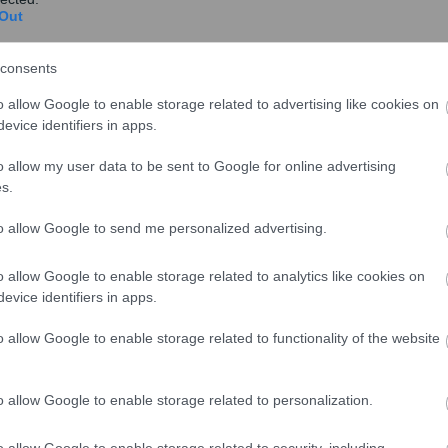
Out
consents
o allow Google to enable storage related to advertising like cookies on
evice identifiers in apps.
o allow my user data to be sent to Google for online advertising
s.
to allow Google to send me personalized advertising.
o allow Google to enable storage related to analytics like cookies on
evice identifiers in apps.
ών αναφορών που έλαβε η υποδιοίκηση του ΣτΚ σε
ψη τις σαφείς ενδείξεις για την τέλεση ποινικά
o allow Google to enable storage related to functionality of the website
αραβίαση της καταναλωτικής νομοθεσίας (Ν.
υ Συνηγόρου του Καταναλωτή κινητοποίησε και τις
o allow Google to enable storage related to personalization.
ροέβησαν στις κατά νόμο ενέργειές τους.
o allow Google to enable storage related to security, including