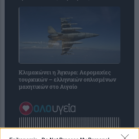
Κλιμακώνει η Άγκυρα: Αερομαχίες
τουρκικών – ελληνικών οπλισμένων
μαχητικών στο Αιγαίο