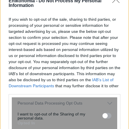
Enikonomia -
Do Not Process My Personal
Information
If you wish to opt-out of the sale, sharing to third parties, or
processing of your personal or sensitive information for
targeted advertising by us, please use the below opt-out
section to confirm your selection. Please note that after your
Μόνο όσοι δεν ξεγελιούνται από τις
opt-out request is processed you may continue seeing
γραμμές θα βρουν τη γάτα σε 15
interest-based ads based on personal information utilized by
δευτερόλεπτα – Αποδείξτε ότι έχετε
us or personal information disclosed to third parties prior to
HD όραση
your opt-out. You may separately opt-out of the further
disclosure of your personal information by third parties on the
IAB’s list of downstream participants. This information may
also be disclosed by us to third parties on the
IAB’s List of
Downstream Participants
that may further disclose it to other
third parties.
Please note that this website/app uses one or more Google
Personal Data Processing Opt Outs
services and may gather and store information including but
not limited to your visit or usage behaviour. You may click to
I want to opt-out of the Sharing of my
personal data.
grant or deny consent to Google and its third-party tags to
Opted In
use your data for below specified purposes in below Google