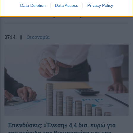
Data Deletion
Data Access
Privacy Policy
περισσότερα
07:14
||
Οικονομία
Επενδύσεις: «Ένεση» 4,4 δισ. ευρώ για
την στήριξη της βιομηχανίας και της