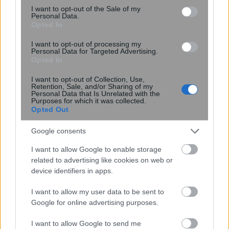
Το «φυτικό βούτυρο των Αζτέκων»
consent section.
I want to opt-out of the Sale of my
που μπορεί να βελτιώσει τα
Personal Data.
Opted In
συμπτώματα της αρθρίτιδας και να
εξισορροπήσει πίεση και χοληστε...
I want to opt-out of processing my
Personal Data for Targeted Advertising.
Opted In
I want to opt-out of Collection, Use,
Retention, Sale, and/or Sharing of my
Personal Data that Is Unrelated with the
Purposes for which it was collected.
Opted Out
Google consents
I want to allow Google to enable storage
related to advertising like cookies on web or
device identifiers in apps.
I want to allow my user data to be sent to
Νέος σχεδιασμός καταλύτη βελτιώνει
Google for online advertising purposes.
την παραγωγή αμμωνίας
καταστέλλοντας ανεπιθύμητες
I want to allow Google to send me