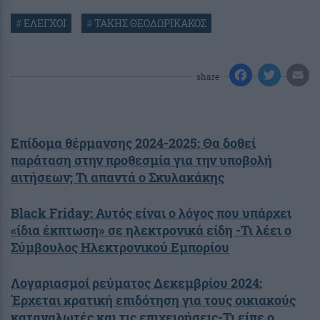
#
ΕΛΕΓΧΟΙ
#
ΤΑΚΗΣ ΘΕΟΔΩΡΙΚΑΚΟΣ
share
Επίδομα θέρμανσης 2024-2025: Θα δοθεί
παράταση στην προθεσμία για την υποβολή
αιτήσεων; Τι απαντά ο Σκυλακάκης
Black Friday: Αυτός είναι ο λόγος που υπάρχει
«ίδια έκπτωση» σε ηλεκτρονικά είδη -Τι λέει ο
Σύμβουλος Ηλεκτρονικού Εμπορίου
Λογαριασμοί ρεύματος Δεκεμβρίου 2024:
Έρχεται κρατική επιδότηση για τους οικιακούς
καταναλωτές και τις επιχειρήσεις-Τι είπε ο