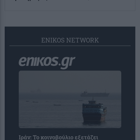
ENIKOS NETWORK
Ιράν: To κοινοβούλιο εξετάζει