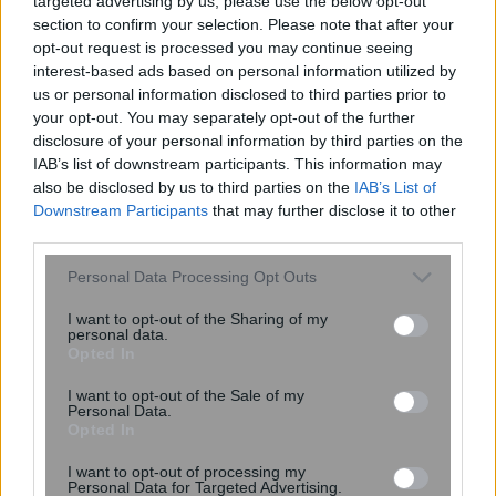
targeted advertising by us, please use the below opt-out
section to confirm your selection. Please note that after your
opt-out request is processed you may continue seeing
interest-based ads based on personal information utilized by
us or personal information disclosed to third parties prior to
your opt-out. You may separately opt-out of the further
disclosure of your personal information by third parties on the
περισσότερα
IAB’s list of downstream participants. This information may
also be disclosed by us to third parties on the
IAB’s List of
Downstream Participants
that may further disclose it to other
third parties.
14:06
, 1 Αυγούστου 2026
||
Please note that this website/app uses one or more Google
Personal Data Processing Opt Outs
services and may gather and store information including but
not limited to your visit or usage behaviour. You may click to
I want to opt-out of the Sharing of my
personal data.
grant or deny consent to Google and its third-party tags to
Opted In
use your data for below specified purposes in below Google
consent section.
I want to opt-out of the Sale of my
Personal Data.
Opted In
I want to opt-out of processing my
Personal Data for Targeted Advertising.