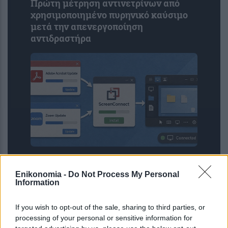
Πρώτη μέτρηση αντινετρίνων από
χρησιμοποιημένο πυρηνικό καύσιμο
μετά την απενεργοποίηση
αντιδραστήρα
Ψεύτικες ενημερώσεις Adobe και
Zoom εγκαθιστούν κακόβουλο
Enikonomia -
Do Not Process My Personal
Information
λογισμικό απομακρυσμένης
πρόσβασης
If you wish to opt-out of the sale, sharing to third parties, or
processing of your personal or sensitive information for