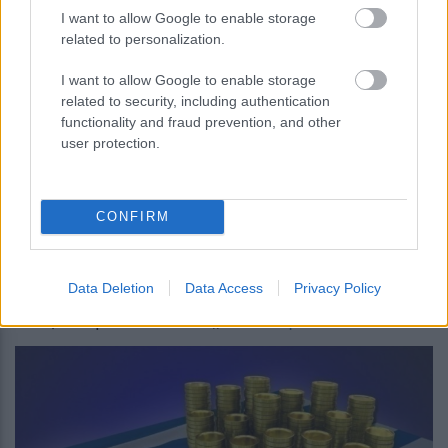
απαντήσετε σωστά και στις 3
I want to allow Google to enable storage
related to personalization.
ερωτήσεις;
I want to allow Google to enable storage
related to security, including authentication
functionality and fraud prevention, and other
user protection.
CONFIRM
περισσότερα
Data Deletion
Data Access
Privacy Policy
21:20
, 9 Αυγούστου 2026
||
Οικονομία