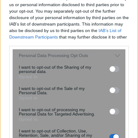
us or personal information disclosed to third parties prior to
your opt-out. You may separately opt-out of the further
disclosure of your personal information by third parties on the
IAB’s list of downstream participants. This information may
also be disclosed by us to third parties on the
IAB’s List of
Downstream Participants
that may further disclose it to other
third parties.
Please note that this website/app uses one or more Google
Personal Data Processing Opt Outs
services and may gather and store information including but
not limited to your visit or usage behaviour. You may click to
I want to opt-out of the Sharing of my
«Καμπανάκι» για το ΕΣΥ: Κενές 1 στις
personal data.
grant or deny consent to Google and its third-party tags to
3 θέσεις στις πανεπιστημιακές σχολές
Opted In
use your data for below specified purposes in below Google
Νοσηλευτικής
consent section.
I want to opt-out of the Sale of my
Personal Data.
Opted In
I want to opt-out of processing my
Personal Data for Targeted Advertising.
Opted In
I want to opt-out of Collection, Use,
Retention, Sale, and/or Sharing of my