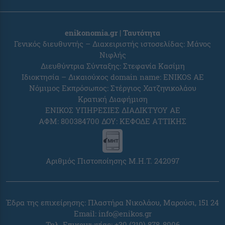
enikonomia.gr | Ταυτότητα
Γενικός διευθυντής – Διαχειριστής ιστοσελίδας: Μάνος
Νιφλής
Διευθύντρια Σύνταξης: Στεφανία Κασίμη
Ιδιοκτησία – Δικαιούχος domain name: ENIKOS AE
Νόμιμος Εκπρόσωπος: Στέργιος Χατζηνικολάου
Κρατική Διαφήμιση
ΕΝΙΚΟΣ ΥΠΗΡΕΣΙΕΣ ΔΙΑΔΙΚΤΥΟΥ ΑΕ
ΑΦΜ: 800384700 ΔΟΥ: ΚΕΦΟΔΕ ΑΤΤΙΚΗΣ
Αριθμός Πιστοποίησης Μ.Η.Τ. 242097
Έδρα της επιχείρησης: Πλαστήρα Νικολάου, Μαρούσι, 151 24
Email:
info@enikos.gr
Τηλ. Επικοινωνίας: +30 (210) 878-8006