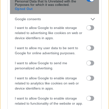
Personal Data that Is Unrelated with the
Purposes for which it was collected.
Opted Out
Google consents
I want to allow Google to enable storage
UNC6671: Η νέα απειλή που κλέβει
related to advertising like cookies on web or
δεδομένα από το Microsoft 365 με
device identifiers in apps.
υποκλοπή εταιρικών συνεδριών
I want to allow my user data to be sent to
Google for online advertising purposes.
I want to allow Google to send me
personalized advertising.
I want to allow Google to enable storage
related to analytics like cookies on web or
device identifiers in apps.
I want to allow Google to enable storage
Κουίζ: Πόσο καλά θυμάστε την
related to functionality of the website or app.
ελληνική μυθολογία; Μπορείτε να