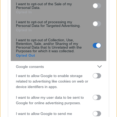
consent section.
I want to opt-out of the Sale of my
Personal Data.
ΕΙΝΑΠ: Καταγγέλλει αιφνιδιαστική
Opted In
αλλαγή στο πρόγραμμα εφημεριών
I want to opt-out of processing my
του Σισμανογλείου
Personal Data for Targeted Advertising.
Opted In
I want to opt-out of Collection, Use,
Retention, Sale, and/or Sharing of my
Personal Data that Is Unrelated with the
Purposes for which it was collected.
Opted Out
Google consents
I want to allow Google to enable storage
related to advertising like cookies on web or
device identifiers in apps.
I want to allow my user data to be sent to
Google for online advertising purposes.
Αστρονόμοι μέτρησαν την μακρινή
επίδραση ενός κβάζαρ στο σύμπαν –
I want to allow Google to send me