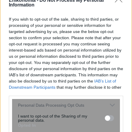
Enikonomia -
Do Not Process My Personal
Information
If you wish to opt-out of the sale, sharing to third parties, or
processing of your personal or sensitive information for
targeted advertising by us, please use the below opt-out
section to confirm your selection. Please note that after your
opt-out request is processed you may continue seeing
interest-based ads based on personal information utilized by
ΙΣΑ για έξαρση του ιού του Δυτικού
us or personal information disclosed to third parties prior to
Νείλου στην Αττική: Ζητά άμεση
your opt-out. You may separately opt-out of the further
εντατικοποίηση των μέτρων κατά των
disclosure of your personal information by third parties on the
κουνουπιών
IAB’s list of downstream participants. This information may
also be disclosed by us to third parties on the
IAB’s List of
Downstream Participants
that may further disclose it to other
third parties.
Please note that this website/app uses one or more Google
Personal Data Processing Opt Outs
services and may gather and store information including but
not limited to your visit or usage behaviour. You may click to
I want to opt-out of the Sharing of my
personal data.
grant or deny consent to Google and its third-party tags to
Opted In
use your data for below specified purposes in below Google