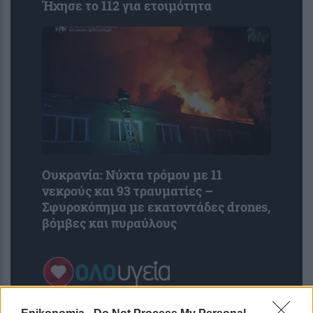
Ήχησε το 112 για ετοιμότητα
Ουκρανία: Νύχτα τρόμου με 11
νεκρούς και 93 τραυματίες –
Σφυροκόπημα με εκατοντάδες drones,
βόμβες και πυραύλους