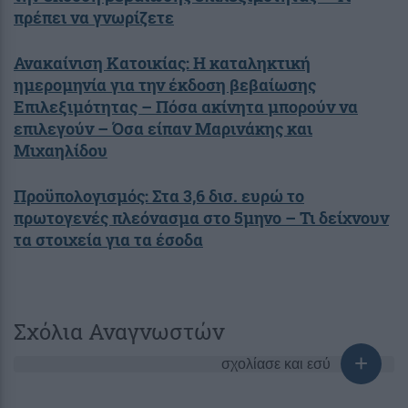
πρέπει να γνωρίζετε
Ανακαίνιση Κατοικίας: Η καταληκτική
ημερομηνία για την έκδοση βεβαίωσης
Επιλεξιμότητας – Πόσα ακίνητα μπορούν να
επιλεγούν – Όσα είπαν Μαρινάκης και
Μιχαηλίδου
Προϋπολογισμός: Στα 3,6 δισ. ευρώ το
πρωτογενές πλεόνασμα στο 5μηνο – Τι δείχνουν
τα στοιχεία για τα έσοδα
Σχόλια Αναγνωστών
σχολίασε και εσύ