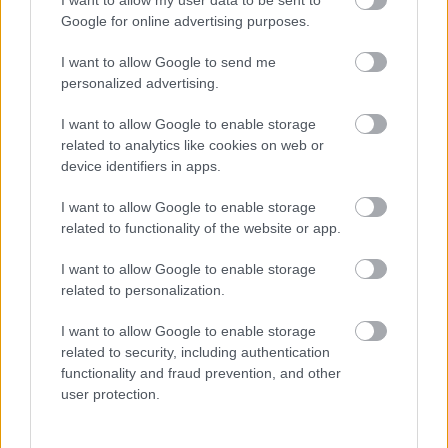
Google for online advertising purposes.
I want to allow Google to send me
personalized advertising.
Κρίσιμο κενό ασφαλείας σε Cursor,
I want to allow Google to enable storage
VS Code και Google Antigravity
related to analytics like cookies on web or
εξέθεσε 50 εκατ. προγραμματιστές
device identifiers in apps.
I want to allow Google to enable storage
related to functionality of the website or app.
I want to allow Google to enable storage
related to personalization.
I want to allow Google to enable storage
related to security, including authentication
functionality and fraud prevention, and other
user protection.
Επίθεση στην αλυσίδα εφοδιασμού
του npm: Παραβιάστηκε το δημοφιλές
πακέτο Keyv με 127 εκατ.