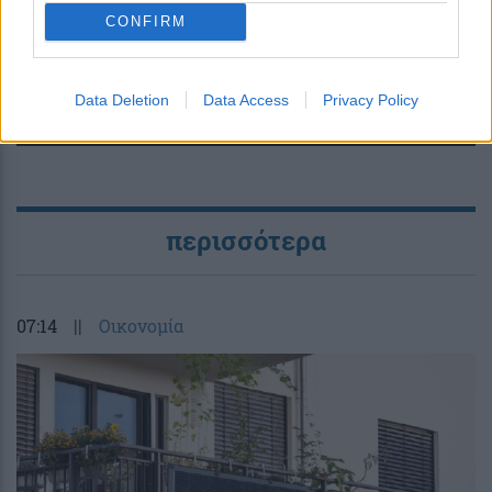
εβδομαδιαίες λήψεις
CONFIRM
Data Deletion
Data Access
Privacy Policy
περισσότερα
07:14
||
Οικονομία