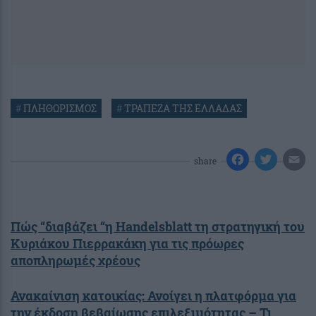
#
ΠΛΗΘΩΡΙΣΜΟΣ
#
ΤΡΑΠΕΖΑ ΤΗΣ ΕΛΛΑΔΑΣ
share
Πώς “διαβάζει “η Handelsblatt τη στρατηγική του
Κυριάκου Πιερρακάκη για τις πρόωρες
αποπληρωμές χρέους
Ανακαίνιση κατοικίας: Ανοίγει η πλατφόρμα για
την έκδοση βεβαίωσης επιλεξιμότητας – Τι