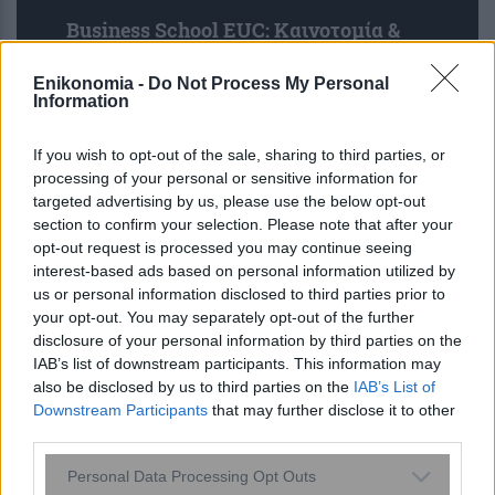
Business School EUC: Καινοτομία &
Επιχειρηματικότητα
Enikonomia -
Do Not Process My Personal
Information
If you wish to opt-out of the sale, sharing to third parties, or
processing of your personal or sensitive information for
targeted advertising by us, please use the below opt-out
section to confirm your selection. Please note that after your
opt-out request is processed you may continue seeing
interest-based ads based on personal information utilized by
us or personal information disclosed to third parties prior to
your opt-out. You may separately opt-out of the further
disclosure of your personal information by third parties on the
IAB’s list of downstream participants. This information may
also be disclosed by us to third parties on the
IAB’s List of
Ιός Δυτικού Νείλου: 23 νέα κρούσματα
Downstream Participants
that may further disclose it to other
σε μία εβδομάδα- 65 συνολικά και έξι
third parties.
θάνατοι
Please note that this website/app uses one or more Google
Personal Data Processing Opt Outs
services and may gather and store information including but