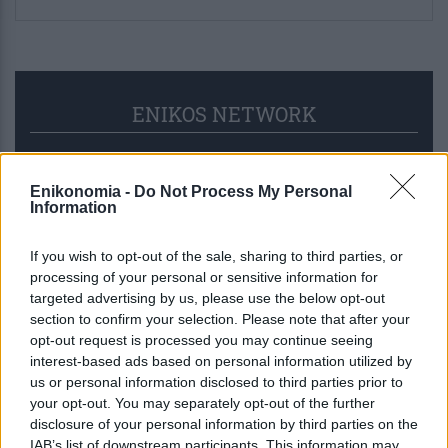
ENIKOS NETWORK
Enikonomia -
Do Not Process My Personal
Information
If you wish to opt-out of the sale, sharing to third parties, or
processing of your personal or sensitive information for
targeted advertising by us, please use the below opt-out
section to confirm your selection. Please note that after your
opt-out request is processed you may continue seeing
interest-based ads based on personal information utilized by
us or personal information disclosed to third parties prior to
your opt-out. You may separately opt-out of the further
Παπασταύρου: Η «επόμενη ημέρα»
disclosure of your personal information by third parties on the
στη Δυτική Αττική έχει ήδη ξεκινήσει
IAB’s list of downstream participants. This information may