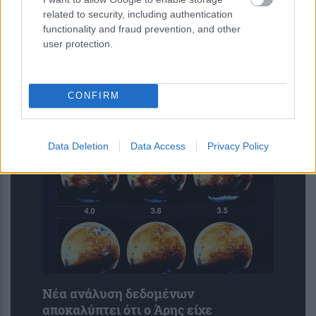
related to security, including authentication
functionality and fraud prevention, and other
5 νόστιμα φρούτα με πρωτεΐνη που
user protection.
αδυνατίζουν – Μπορείτε να τα τρώτε
καθημερινά
CONFIRM
Data Deletion
Data Access
Privacy Policy
Νέα ανάλυση δεδομένων
αποκαλύπτει ότι ο Άρης είχε