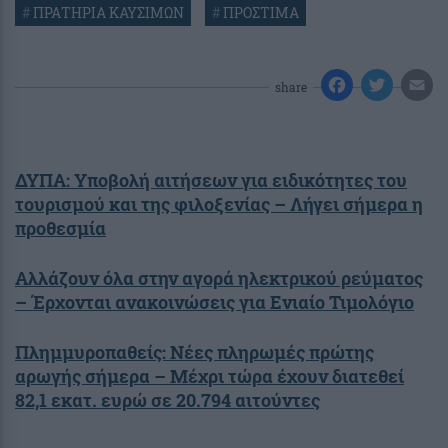
#
ΠΡΑΤΗΡΙΑ ΚΑΥΣΙΜΩΝ
#
ΠΡΟΣΤΙΜΑ
share
ΔΥΠΑ: Υποβολή αιτήσεων για ειδικότητες του
τουρισμού και της φιλοξενίας – Λήγει σήμερα η
προθεσμία
Αλλάζουν όλα στην αγορά ηλεκτρικού ρεύματος
– Έρχονται ανακοινώσεις για Ενιαίο Τιμολόγιο
Πλημμυροπαθείς: Νέες πληρωμές πρώτης
αρωγής σήμερα – Μέχρι τώρα έχουν διατεθεί
82,1 εκατ. ευρώ σε 20.794 αιτούντες