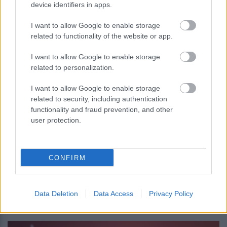
device identifiers in apps.
I want to allow Google to enable storage
related to functionality of the website or app.
I want to allow Google to enable storage
related to personalization.
I want to allow Google to enable storage
related to security, including authentication
functionality and fraud prevention, and other
user protection.
Ελληνικές εξαγωγές: Εσπασαν το
φράγμα των 5 δισ. ευρώ τον Ιούνιο –
CONFIRM
Δείτε αναλυτικά τα στοιχεία της ΕΛΣΤΑΤ
Data Deletion
Data Access
Privacy Policy
19:09
, 7 Αυγούστου 2026
||
Οικονομία