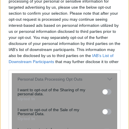
processing of your personal or sensitive information for
targeted advertising by us, please use the below opt-out
section to confirm your selection. Please note that after your
opt-out request is processed you may continue seeing
interest-based ads based on personal information utilized by
us or personal information disclosed to third parties prior to
your opt-out. You may separately opt-out of the further
disclosure of your personal information by third parties on the
IAB’s list of downstream participants. This information may
also be disclosed by us to third parties on the
IAB’s List of
Downstream Participants
that may further disclose it to other
third parties.
Πλούτωνας: Η ατμόσφαιρά του
Please note that this website/app uses one or more Google
Personal Data Processing Opt Outs
συρρικνώνεται καθώς απομακρύνεται
services and may gather and store information including but
από τον Ήλιο
not limited to your visit or usage behaviour. You may click to
I want to opt-out of the Sharing of my
personal data.
grant or deny consent to Google and its third-party tags to
Opted In
use your data for below specified purposes in below Google
consent section.
I want to opt-out of the Sale of my
Personal Data.
Opted In