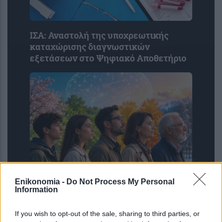
ΙΣΑ: Αναστολή της υποχρεωτικής
καταχώρισης διαγνωστικών
εξετάσεων στο Ψηφιακό Αποθετήριο
Σε ποια ηλικία ο εγκέφαλος είναι στα
Enikonomia -
Do Not Process My Personal
καλύτερά του; Η απρόσμενη
Information
ικανότητα στα 70
If you wish to opt-out of the sale, sharing to third parties, or