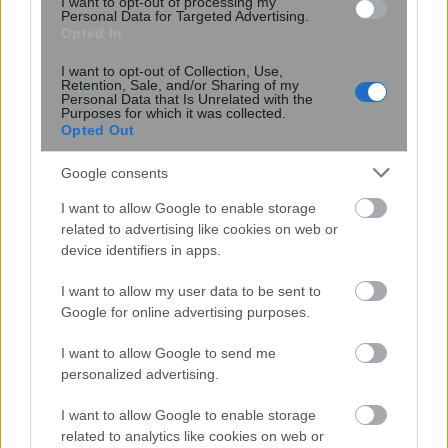
I want to opt-out of processing my
Personal Data for Targeted Advertising.
Opted In
I want to opt-out of Collection, Use,
Retention, Sale, and/or Sharing of my
Personal Data that Is Unrelated with the
Η τεχνητή νοημοσύνη του Google
Purposes for which it was collected.
Maps αναλαμβάνει παραγγελίες
Opted Out
φαγητού
Google consents
I want to allow Google to enable storage
related to advertising like cookies on web or
device identifiers in apps.
I want to allow my user data to be sent to
Google for online advertising purposes.
περισσότερα
I want to allow Google to send me
personalized advertising.
I want to allow Google to enable storage
19:39
, 7 Αυγούστου 2026
||
Οικονομία
related to analytics like cookies on web or